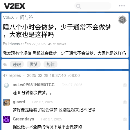
V2EX
问与答
›
睡八个小时会做梦，少于通常不会做梦
，大家也是这样吗
By
littlemis
at Feb 27, 2025 · 4975 views
我发现有个规律 睡超过会做梦，少于通常不会做梦，大家也是这样吗
睡眠
做梦
规律
47 replies
•
2025-02-28 16:37:40 +08:00
asLw0P981N0M0TCC
Feb 27, 2025
1
睡 5 分钟都会做梦。。
giserd
Feb 27, 2025
2
梦好像是睡着了就会做梦,区别是起来记不记得
Greendays
Feb 27, 2025
3
据说做手术全麻的情况下是不会做梦的