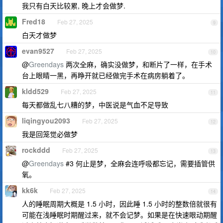
我只有白天比较累, 晚上才会做梦.
Fred18
Feb 27, 2025
9
白天才做梦
evan9527
Feb 27, 2025
10
@
Greendays
两次全麻，确实没做梦，和断片了一样，在手术
台上眼睛一黑，再睁开就已经做完手术在病房躺着了。
kldd529
Feb 27, 2025
11
每天都做乱七八糟的梦，中医说是气血不足导致
liqingyou2093
Feb 27, 2025
12
我是回笼觉必做梦
rockddd
Feb 27, 2025
13
@
Greendays
#3 何止是梦，全麻会连呼吸都忘记，需要插管供
氧。
kk6k
Feb 27, 2025
14
人的睡眠周期大概是 1.5 小时，因此睡 1.5 小时的整数倍就很有
可能在浅睡眠时期醒过来，就不会记梦。如果是在快速眼动期醒