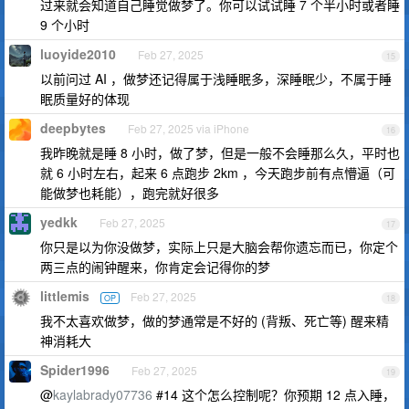
过来就会知道自己睡觉做梦了。你可以试试睡 7 个半小时或者睡
9 个小时
luoyide2010
Feb 27, 2025
15
以前问过 AI ，做梦还记得属于浅睡眠多，深睡眠少，不属于睡
眠质量好的体现
deepbytes
Feb 27, 2025 via iPhone
16
我昨晚就是睡 8 小时，做了梦，但是一般不会睡那么久，平时也
就 6 小时左右，起来 6 点跑步 2km ，今天跑步前有点懵逼（可
能做梦也耗能），跑完就好很多
yedkk
Feb 27, 2025
17
你只是以为你没做梦，实际上只是大脑会帮你遗忘而已，你定个
两三点的闹钟醒来，你肯定会记得你的梦
littlemis
Feb 27, 2025
OP
18
我不太喜欢做梦，做的梦通常是不好的 (背叛、死亡等) 醒来精
神消耗大
Spider1996
Feb 27, 2025
19
@
kaylabrady07736
#14 这个怎么控制呢？你预期 12 点入睡，