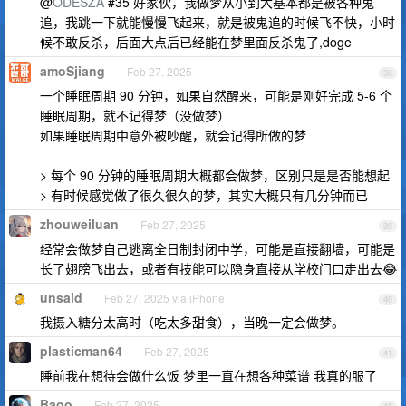
@
ODESZA
#35 好家伙，我做梦从小到大基本都是被各种鬼
追，我跳一下就能慢慢飞起来，就是被鬼追的时候飞不快，小时
候不敢反杀，后面大点后已经能在梦里面反杀鬼了,doge
amoSjiang
Feb 27, 2025
38
一个睡眠周期 90 分钟，如果自然醒来，可能是刚好完成 5-6 个
睡眠周期，就不记得梦（没做梦）
如果睡眠周期中意外被吵醒，就会记得所做的梦
> 每个 90 分钟的睡眠周期大概都会做梦，区别只是是否能想起
> 有时候感觉做了很久很久的梦，其实大概只有几分钟而已
zhouweiluan
Feb 27, 2025
39
经常会做梦自己逃离全日制封闭中学，可能是直接翻墙，可能是
长了翅膀飞出去，或者有技能可以隐身直接从学校门口走出去😂
unsaid
Feb 27, 2025 via iPhone
40
我摄入糖分太高时（吃太多甜食），当晚一定会做梦。
plasticman64
Feb 27, 2025
41
睡前我在想待会做什么饭 梦里一直在想各种菜谱 我真的服了
Baoo
Feb 27, 2025