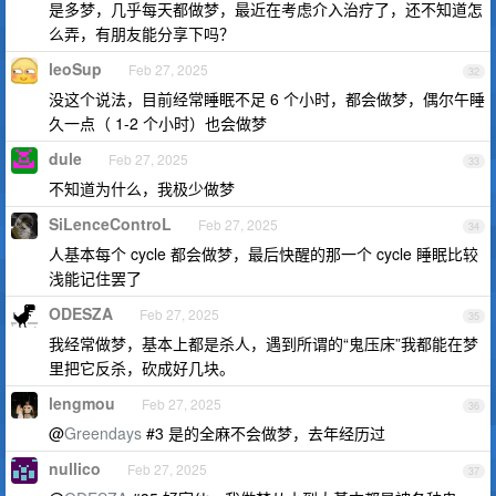
是多梦，几乎每天都做梦，最近在考虑介入治疗了，还不知道怎
么弄，有朋友能分享下吗？
leoSup
Feb 27, 2025
32
没这个说法，目前经常睡眠不足 6 个小时，都会做梦，偶尔午睡
久一点（ 1-2 个小时）也会做梦
dule
Feb 27, 2025
33
不知道为什么，我极少做梦
SiLenceControL
Feb 27, 2025
34
人基本每个 cycle 都会做梦，最后快醒的那一个 cycle 睡眠比较
浅能记住罢了
ODESZA
Feb 27, 2025
35
我经常做梦，基本上都是杀人，遇到所谓的“鬼压床”我都能在梦
里把它反杀，砍成好几块。
lengmou
Feb 27, 2025
36
@
Greendays
#3 是的全麻不会做梦，去年经历过
nullico
Feb 27, 2025
37