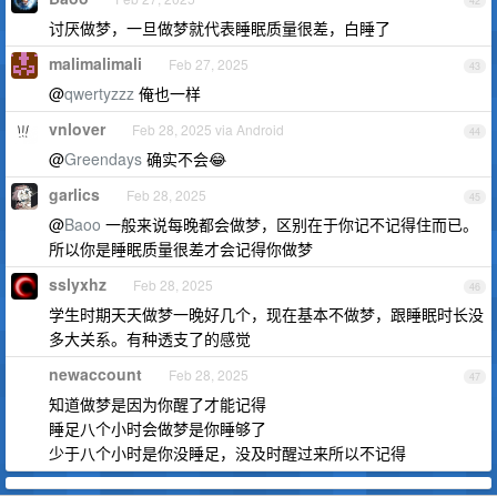
42
讨厌做梦，一旦做梦就代表睡眠质量很差，白睡了
malimalimali
Feb 27, 2025
43
@
qwertyzzz
俺也一样
vnlover
Feb 28, 2025 via Android
44
@
Greendays
确实不会😂
garlics
Feb 28, 2025
45
@
Baoo
一般来说每晚都会做梦，区别在于你记不记得住而已。
所以你是睡眠质量很差才会记得你做梦
sslyxhz
Feb 28, 2025
46
学生时期天天做梦一晚好几个，现在基本不做梦，跟睡眠时长没
多大关系。有种透支了的感觉
newaccount
Feb 28, 2025
47
知道做梦是因为你醒了才能记得
睡足八个小时会做梦是你睡够了
少于八个小时是你没睡足，没及时醒过来所以不记得