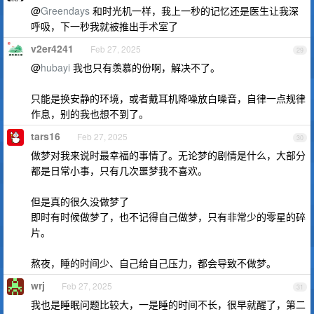
@
Greendays
和时光机一样，我上一秒的记忆还是医生让我深
呼吸，下一秒我就被推出手术室了
v2er4241
Feb 27, 2025
29
@
hubayi
我也只有羡慕的份啊，解决不了。
只能是换安静的环境，或者戴耳机降噪放白噪音，自律一点规律
作息，别的我也想不到了。
tars16
Feb 27, 2025
30
做梦对我来说时最幸福的事情了。无论梦的剧情是什么，大部分
都是日常小事，只有几次噩梦我不喜欢。
但是真的很久没做梦了
即时有时候做梦了，也不记得自己做梦，只有非常少的零星的碎
片。
熬夜，睡的时间少、自己给自己压力，都会导致不做梦。
wrj
Feb 27, 2025
31
我也是睡眠问题比较大，一是睡的时间不长，很早就醒了，第二