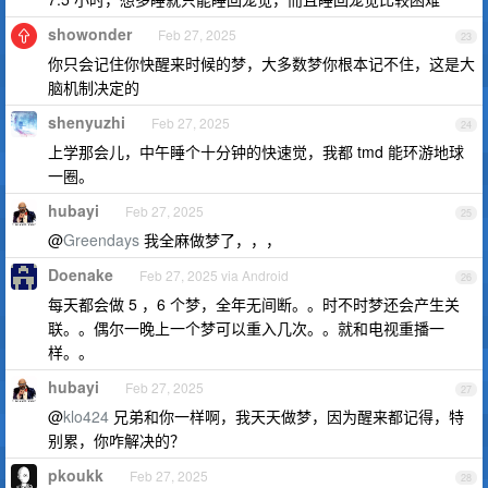
showonder
Feb 27, 2025
23
你只会记住你快醒来时候的梦，大多数梦你根本记不住，这是大
脑机制决定的
shenyuzhi
Feb 27, 2025
24
上学那会儿，中午睡个十分钟的快速觉，我都 tmd 能环游地球
一圈。
hubayi
Feb 27, 2025
25
@
Greendays
我全麻做梦了，，，
Doenake
Feb 27, 2025 via Android
26
每天都会做 5 ，6 个梦，全年无间断。。时不时梦还会产生关
联。。偶尔一晚上一个梦可以重入几次。。就和电视重播一
样。。
hubayi
Feb 27, 2025
27
@
klo424
兄弟和你一样啊，我天天做梦，因为醒来都记得，特
别累，你咋解决的？
pkoukk
Feb 27, 2025
28