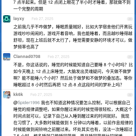
7 点半起来。但是 12 点闭上眼花了半小时才睡着，那就做不到
一个完整的周期
layxy
Feb 27, 2025
20
之前我几乎不咋做梦，睡眠质量贼好，比如大学宿舍他们开黑玩
游戏吵吵闹闹的，游戏开着音响，我也能睡着，而且越吵睡得越
舒坦，现在上班后就不太行了，睡觉需要安静的环境才可以，做
梦频率也高了
Clannad0708
Feb 27, 2025
21
不是，你这话说的，睡觉的时候能知道自己要睡 8 个小时吗？比
如今天晚上 12 点上床睡觉，大脑发出灵魂疑问，今天做不做梦
啊？能不能睡八个小时？然后处于做梦和不做梦的叠加态。等你
睡眠超过 8 小时然后再把 12 点-8 点这段时间的梦补上吗？
kk6k
Feb 27, 2025
22
@
Spider1996
我也不知道这种情况要怎么控制，可以根据自己
睡觉的规律调整吧，如果你醒过来的时候觉得很轻松，大概这个
时间点就可以，记录下自己从入睡到醒过来的时间就好。 我现
在习惯了，大多数时候能做到 5 分钟以内睡着，以前作息规律的
时候能做到闹铃响之前醒过来。坏处其实也有，没法一次睡超过
7.5 小时，想多睡就只能睡回笼觉，而且睡回笼觉比较困难