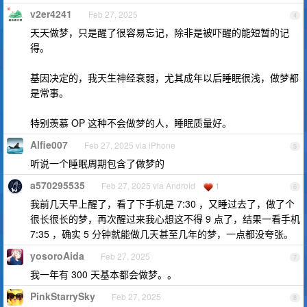
v2er4241
Feb 27, 2025
4
天天做梦，只是醒了很容易忘记，除非是被吓醒的能短暂的记
得。
基因决定的，我天生神经衰弱，尤其成年以后睡眠很浅，做梦都
是常事。
特别羡慕 OP 这种不会做梦的人，睡眠质量好。
Alfie007
Feb 27, 2025 via iPhone
5
听说一个睡眠周期包含了做梦的
a570295535
Feb 27, 2025 via Android
1
6
我前几天早上醒了，看了下手机是 7:30 ，又睡过去了，做了个
很长很长的梦，再次醒过来我心想这不得 9 点了，结果一看手机
7:35 ，确实 5 分钟就能做几天甚至几年的梦，一点都没夸张。
yosoroAida
Feb 27, 2025
7
我一年有 300 天基本都会做梦。。
PinkStarrySky
Feb 27, 2025
8