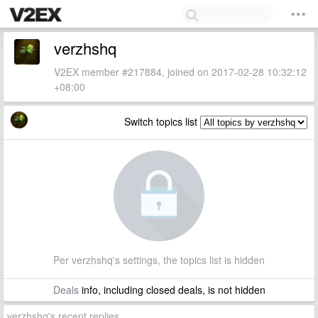
verzhshq
V2EX member #217884, joined on 2017-02-28 10:32:12
+08:00
Switch topics list
Per verzhshq's settings, the topics list is hidden
Deals
info, including closed deals, is not hidden
verzhshq's recent replies