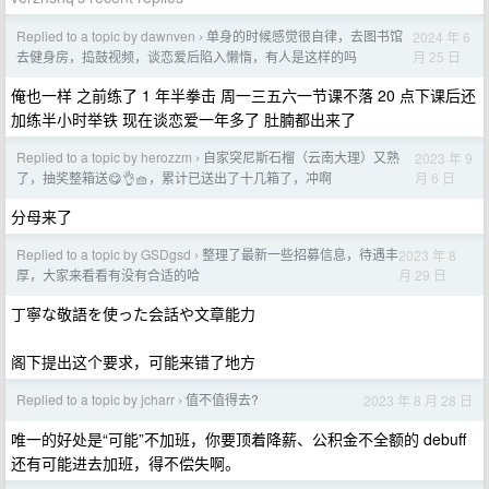
Replied to a topic by dawnven
单身的时候感觉很自律，去图书馆
2024 年 6
›
月 25 日
去健身房，捣鼓视频，谈恋爱后陷入懒惰，有人是这样的吗
俺也一样 之前练了 1 年半拳击 周一三五六一节课不落 20 点下课后还
加练半小时举铁 现在谈恋爱一年多了 肚腩都出来了
Replied to a topic by herozzm
自家突尼斯石榴（云南大理）又熟
2023 年 9
›
月 6 日
了，抽奖整箱送😋👌🧺，累计已送出了十几箱了，冲啊
分母来了
Replied to a topic by GSDgsd
整理了最新一些招募信息，待遇丰
2023 年 8
›
月 29 日
厚，大家来看看有没有合适的哈
丁寧な敬語を使った会話や文章能力
阁下提出这个要求，可能来错了地方
Replied to a topic by jcharr
值不值得去?
2023 年 8 月 28 日
›
唯一的好处是“可能”不加班，你要顶着降薪、公积金不全额的 debuff
还有可能进去加班，得不偿失啊。