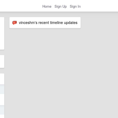
Home
Sign Up
Sign In
vinceshm's recent timeline updates
0
6