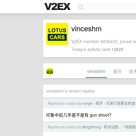
vinceshm
V2EX member #226432, joined on
Today's activity rank
12625
vinceshm
提问
技
vinceshm's recent replies
Replied to a topic by
conge
跑步
兄弟们我要去跑波
›
›
印象中前几年是不是有 gun shoot?
Replied to a topic by
WngShhng
职场话题
「地理套
›
›