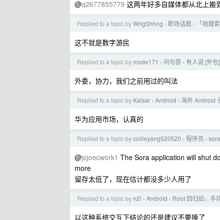
@
q2677855779
这两年好多自媒体都从北上搬
Replied to a topic by
WngShhng
职场话题
「地理套
›
›
这不就是数字游民
Replied to a topic by
mode171
问与答
有人说 [外
›
›
外委，协力，我们之前用过的叫法
Replied to a topic by
Kaisar
Android
海外 Andr
›
›
华为应用市场，认真的
Replied to a topic by
collieyang520520
程序员
so
›
›
@
jojoecwork1
The Sora application will shut do
more
留存太低了，现在估计都没多少人用了
Replied to a topic by
n2l
Android
Root 回归后，手
›
›
以这种系统交互下结论的还是建议不要换了