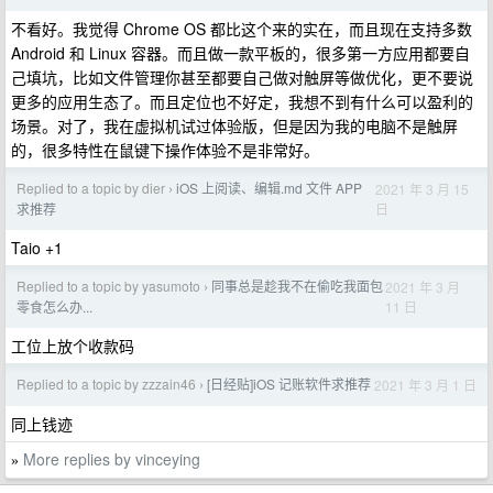
不看好。我觉得 Chrome OS 都比这个来的实在，而且现在支持多数
Android 和 Linux 容器。而且做一款平板的，很多第一方应用都要自
己填坑，比如文件管理你甚至都要自己做对触屏等做优化，更不要说
更多的应用生态了。而且定位也不好定，我想不到有什么可以盈利的
场景。对了，我在虚拟机试过体验版，但是因为我的电脑不是触屏
的，很多特性在鼠键下操作体验不是非常好。
Replied to a topic by dier
iOS 上阅读、编辑.md 文件 APP
2021 年 3 月 15
›
日
求推荐
Taio +1
Replied to a topic by yasumoto
同事总是趁我不在偷吃我面包
2021 年 3 月
›
11 日
零食怎么办...
工位上放个收款码
Replied to a topic by zzzain46
[日经贴]iOS 记账软件求推荐
2021 年 3 月 1 日
›
同上钱迹
More replies by vinceying
»