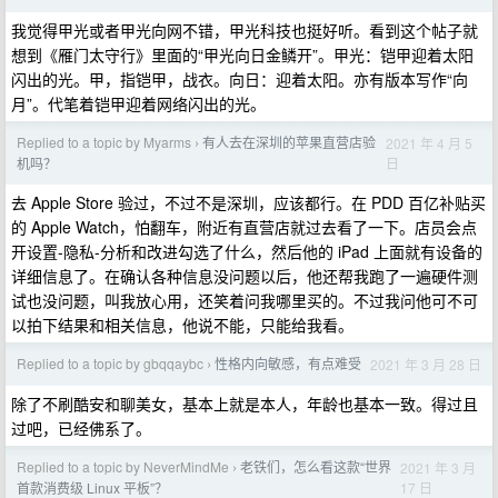
我觉得甲光或者甲光向网不错，甲光科技也挺好听。看到这个帖子就
想到《雁门太守行》里面的“甲光向日金鳞开”。甲光：铠甲迎着太阳
闪出的光。甲，指铠甲，战衣。向日：迎着太阳。亦有版本写作“向
月”。代笔着铠甲迎着网络闪出的光。
Replied to a topic by Myarms
有人去在深圳的苹果直营店验
2021 年 4 月 5
›
日
机吗？
去 Apple Store 验过，不过不是深圳，应该都行。在 PDD 百亿补贴买
的 Apple Watch，怕翻车，附近有直营店就过去看了一下。店员会点
开设置-隐私-分析和改进勾选了什么，然后他的 iPad 上面就有设备的
详细信息了。在确认各种信息没问题以后，他还帮我跑了一遍硬件测
试也没问题，叫我放心用，还笑着问我哪里买的。不过我问他可不可
以拍下结果和相关信息，他说不能，只能给我看。
Replied to a topic by gbqqaybc
性格内向敏感，有点难受
2021 年 3 月 28 日
›
除了不刷酷安和聊美女，基本上就是本人，年龄也基本一致。得过且
过吧，已经佛系了。
Replied to a topic by NeverMindMe
老铁们，怎么看这款“世界
2021 年 3 月
›
17 日
首款消费级 Linux 平板”？