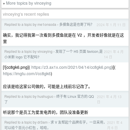
More topics by vinceying
»
vinceying's recent replies
Replied to a topic by me1onsoda
多摸鱼这是也寄了吗？
2024 年 1 月 11 日
›
确实，我记得我第一次看到多摸鱼就是在 V2 ，开发者好像就是在这
里
Replied to a topic by vinceying
发现了一个 H5 页面 favicon,是
2021 年 4 月
›
14 日
小米新 logo 它不配吗?
[![cc8gk6.png](
https://z3.ax1x.com/2021/04/14/cc8gk6.png
)](
https://imgtu.com/i/cc8gk6
)
应该是给这家公司做的，可能是上线前忘记改了。
Replied to a topic by hushuguo
终于有 Linux 官方的 QQ
2021 年 4 月 13
›
日
了
听说那个是员工为爱发电弄的，团队没准备更新
Replied to a topic by dr3am
求 V 友帮起个品牌名字，一旦采用，
2021 年 4
›
月 6 日
可以给个百元小红包 ，哈哈，