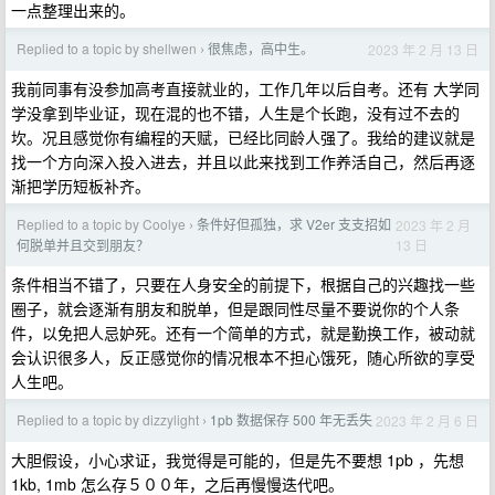
一点整理出来的。
Replied to a topic by shellwen
很焦虑，高中生。
2023 年 2 月 13 日
›
我前同事有没参加高考直接就业的，工作几年以后自考。还有 大学同
学没拿到毕业证，现在混的也不错，人生是个长跑，没有过不去的
坎。况且感觉你有编程的天赋，已经比同龄人强了。我给的建议就是
找一个方向深入投入进去，并且以此来找到工作养活自己，然后再逐
渐把学历短板补齐。
Replied to a topic by Coolye
条件好但孤独，求 V2er 支支招如
2023 年 2 月
›
13 日
何脱单并且交到朋友？
条件相当不错了，只要在人身安全的前提下，根据自己的兴趣找一些
圈子，就会逐渐有朋友和脱单，但是跟同性尽量不要说你的个人条
件，以免把人忌妒死。还有一个简单的方式，就是勤换工作，被动就
会认识很多人，反正感觉你的情况根本不担心饿死，随心所欲的享受
人生吧。
Replied to a topic by dizzylight
1pb 数据保存 500 年无丢失
2023 年 2 月 6 日
›
大胆假设，小心求证，我觉得是可能的，但是先不要想 1pb ，先想
1kb, 1mb 怎么存５００年，之后再慢慢迭代吧。