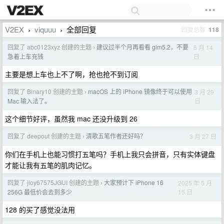
V2EX
viquuu
全部回复
回复总数
118
›
›
回复了 abc0123xyz 创建的主题
建议过半个月再看看 glm5.2，不要
6 月 14
›
日
急着上车充钱
主要是想上车也上不了啊，抢也抢不到订阅
回复了 Binary10 创建的主题
macOS 上的 iPhone 镜像终于可以使用
3 月 29
›
日
Mac 输入法了。
这个细节好评，虽然我 mac 还没升级到 26
回复了 deepout 创建的主题
清歌五笔作者还好吗？
3 月 27 日
›
你们在手机上也能习惯打五笔吗？手机上我只会拼音，只有实体键盘
才能让我有五笔的肌肉记忆。
回复了 jioy67575JGUI 创建的主题
大家预计下 iPhone 16
2025 年 5 月
›
15 日
256G 最低价会去到多少
128 的买了感觉没法用