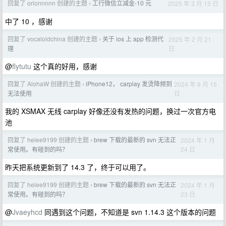
回复了 orionnnnn 创建的主题
工行微信立减金-10 元
2025 年 3 月 15 日
›
中了 10 ，感谢
回复了 vocaloidchina 创建的主题
关于 ios 上 app 检测代
2025 年 2 月 21
›
日
理
@
flytutu
这个真的好用，感谢
回复了 AlohaW 创建的主题
iPhone12， carplay 发烫降频到
2024 年 9 月 15
›
日
无法使用
我的 XSMAX 无线 carplay 好像还没有发热的问题，换过一次官方电
池
回复了 helee9199 创建的主题
brew 下载的最新的 svn 无法正
2024 年 1 月
›
24 日
常使用。有碰到的吗？
昨天把系统更新到了 14.3 了，终于可以用了。
回复了 helee9199 创建的主题
brew 下载的最新的 svn 无法正
2024 年 1 月
›
23 日
常使用。有碰到的吗？
@
Jvaeyhcd
同遇到这个问题，不知道是 svn 1.14.3 这个版本的问题