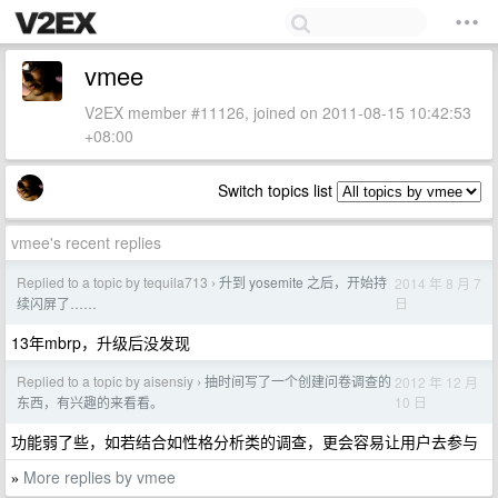
vmee
V2EX member #11126, joined on 2011-08-15 10:42:53
+08:00
Switch topics list
vmee's recent replies
Replied to a topic by tequila713
升到 yosemite 之后，开始持
2014 年 8 月 7
›
日
续闪屏了……
13年mbrp，升级后没发现
Replied to a topic by aisensiy
抽时间写了一个创建问卷调查的
2012 年 12 月
›
10 日
东西，有兴趣的来看看。
功能弱了些，如若结合如性格分析类的调查，更会容易让用户去参与
More replies by vmee
»