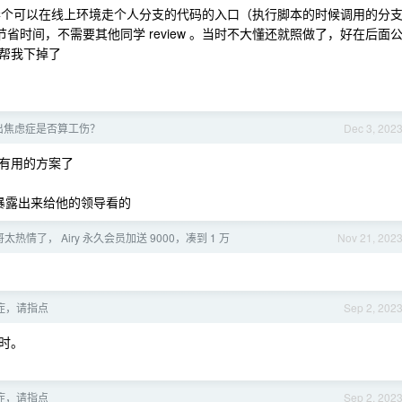
直接弄个可以在线上环境走个人分支的代码的入口（执行脚本的时候调用的分
以节省时间，不需要其他同学 review 。当时不大懂还就照做了，好在后面
帮我下掉了
出焦虑症是否算工伤？
Dec 3, 202
有用的方案了
情暴露出来给他的领导看的
哥太热情了， Airy 永久会员加送 9000，凑到 1 万
Nov 21, 202
症，请指点
Sep 2, 202
时。
症，请指点
Sep 2, 202