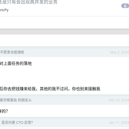
还是只有会出现高并发的业务
6
ricPy
人不愿意当管理呢
May 2, 202
对上面任务的落地
后你去把钱赚来给我，其他的我不过问，你也别来接触我
 美司格鲁肽 的朋友么
Feb 15, 202
这样的？
，是否向更 CTO 反馈？
Jan 11, 202