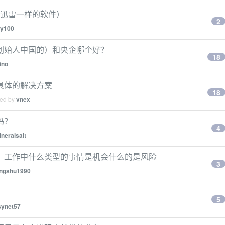
于迅雷一样的软件）
2
y100
创始人中国的）和央企哪个好？
18
ino
具体的解决方案
18
ied by
vnex
吗？
4
neralsalt
，工作中什么类型的事情是机会什么的是风险
3
ingshu1990
5
synet57