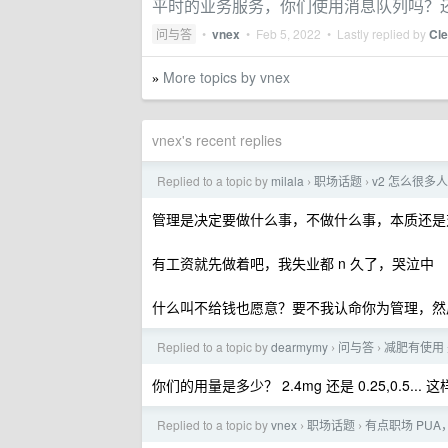
平时的业务服务，你们使用消息队列吗？
问与答
•
vnex
•
Feb 5, 2022
• Lastly replied by
Cle
More topics by vnex
»
vnex's recent replies
Replied to a topic by
milala
职场话题
v2 怎么很多
›
›
管理是决定要做什么事，不做什么事，本质还是
有工资就先做着吧，我失业都 n 久了，哭泣中
什么叫不给钱也愿意？要不我认命你为管理，然
Replied to a topic by
dearmymy
问与答
减肥有使用
›
›
你们的用量是多少？ 2.4mg 还是 0.25,0.5... 
Replied to a topic by
vnex
职场话题
有点职场 PUA
›
›