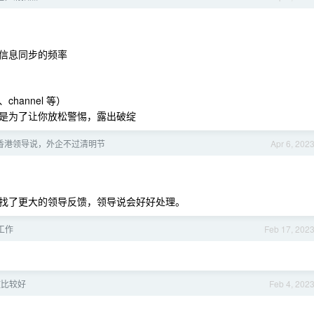
信息同步的频率
annel 等）
是为了让你放松警惕，露出破绽
香港领导说，外企不过清明节
Apr 6, 202
找了更大的领导反馈，领导说会好好处理。
工作
Feb 17, 202
做比较好
Feb 4, 202