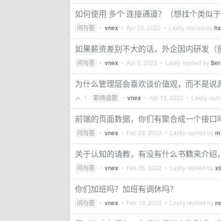
如何使用 多个 连接通道？（想找个类似
问与答
•
vnex
•
Apr 25, 2022
• Lastly replied by
hx
如果薪资差别不大的话，外企国内研发（
问与答
•
vnex
•
Apr 2, 2022
• Lastly replied by
Ser
为什么管理层会喜欢谈价值观，而不是说
1
职场话题
•
vnex
•
Apr 13, 2022
• Lastly repl
前端的页面数据，你们有聚合成一个接口
问与答
•
vnex
•
Feb 28, 2022
• Lastly replied by
mi
关于认知的请教，有没有什么书籍来介绍
问与答
•
vnex
•
Feb 26, 2022
• Lastly replied by
x
你们加班吗？加班有调休吗？
问与答
•
vnex
•
Feb 10, 2022
• Lastly replied by
n