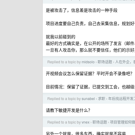
是被攻击了，信息差是攻击的一种手段
项目进度要自己负责，自己去采集信息，规划好
就我以前碰到的
最好的方式确实是，在公开的场所了发言（邮件、ch
一旦有人攻击你，那么就不要信任，他们的示好
Replied to a topic by
midsolo
职场话题
人在外企，
›
›
开视频会议怎么保留证据？平时开会不录像吧？
目前情况：保留了证据，已提交到工会，也越级
Replied to a topic by
sunabel
求职
年后找远程开发
›
›
请教下敏捷开发是什么？
Replied to a topic by
vnex
职场话题
项目管理如何
›
›
另外一个就是，很多东西，确实就是不容易