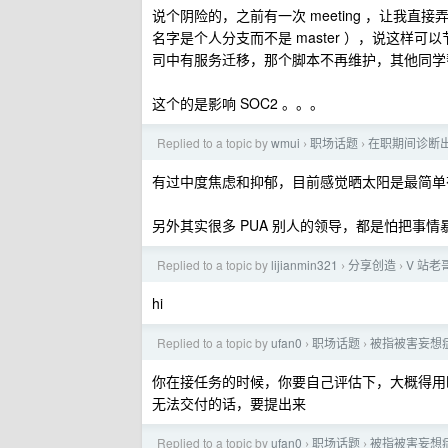
说个阴险的，之前有一次 meeting ，让我
名字是个人分支而不是 master ），说这样可
司中有服务迁移，那个脚本不再维护，其他同学
这个的是影响 SOC2 。。。
Replied to a topic by
wmui
职场话题
在职期间诊断
›
›
有过中度焦虑和抑郁，目前感觉晒太阳是最简单
另外其实很多 PUA 别人的领导，都是怕把事
Replied to a topic by
lijianmin321
分享创造
V 站老
›
›
hi
Replied to a topic by
ufan0
职场话题
被指被害妄想
›
›
你在接任务的时候，你要自己评估下，大概得用
无法交付的话，要提出来
Replied to a topic by
ufan0
职场话题
被指被害妄想
›
›