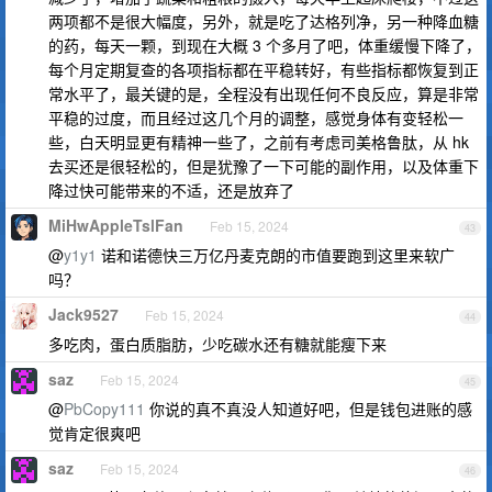
两项都不是很大幅度，另外，就是吃了达格列净，另一种降血糖
的药，每天一颗，到现在大概 3 个多月了吧，体重缓慢下降了，
每个月定期复查的各项指标都在平稳转好，有些指标都恢复到正
常水平了，最关键的是，全程没有出现任何不良反应，算是非常
平稳的过度，而且经过这几个月的调整，感觉身体有变轻松一
些，白天明显更有精神一些了，之前有考虑司美格鲁肽，从 hk
去买还是很轻松的，但是犹豫了一下可能的副作用，以及体重下
降过快可能带来的不适，还是放弃了
MiHwAppleTslFan
Feb 15, 2024
43
@
y1y1
诺和诺德快三万亿丹麦克朗的市值要跑到这里来软广
吗？
Jack9527
Feb 15, 2024
44
多吃肉，蛋白质脂肪，少吃碳水还有糖就能瘦下来
saz
Feb 15, 2024
45
@
PbCopy111
你说的真不真没人知道好吧，但是钱包进账的感
觉肯定很爽吧
saz
Feb 15, 2024
46