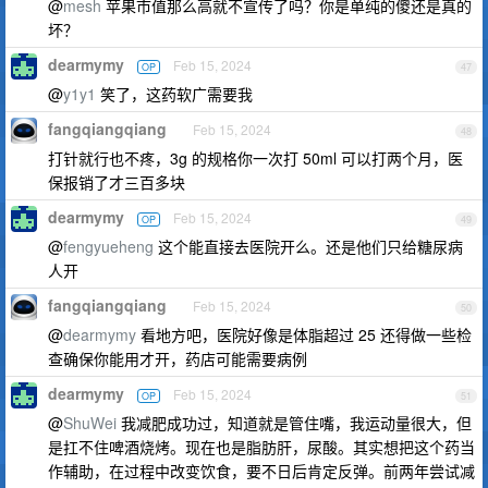
@
mesh
苹果市值那么高就不宣传了吗？你是单纯的傻还是真的
坏？
dearmymy
Feb 15, 2024
OP
47
@
y1y1
笑了，这药软广需要我
fangqiangqiang
Feb 15, 2024
48
打针就行也不疼，3g 的规格你一次打 50ml 可以打两个月，医
保报销了才三百多块
dearmymy
Feb 15, 2024
OP
49
@
fengyueheng
这个能直接去医院开么。还是他们只给糖尿病
人开
fangqiangqiang
Feb 15, 2024
50
@
dearmymy
看地方吧，医院好像是体脂超过 25 还得做一些检
查确保你能用才开，药店可能需要病例
dearmymy
Feb 15, 2024
OP
51
@
ShuWei
我减肥成功过，知道就是管住嘴，我运动量很大，但
是扛不住啤酒烧烤。现在也是脂肪肝，尿酸。其实想把这个药当
作辅助，在过程中改变饮食，要不日后肯定反弹。前两年尝试减