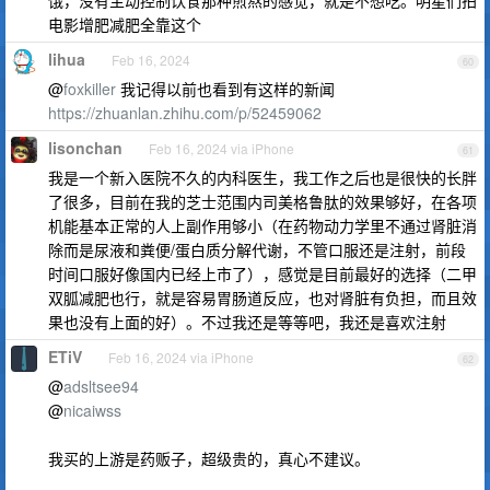
饿，没有主动控制饮食那种煎熬的感觉，就是不想吃。明星们拍
电影增肥减肥全靠这个
lihua
Feb 16, 2024
60
@
foxkiller
我记得以前也看到有这样的新闻
https://zhuanlan.zhihu.com/p/52459062
lisonchan
Feb 16, 2024 via iPhone
61
我是一个新入医院不久的内科医生，我工作之后也是很快的长胖
了很多，目前在我的芝士范围内司美格鲁肽的效果够好，在各项
机能基本正常的人上副作用够小（在药物动力学里不通过肾脏消
除而是尿液和粪便/蛋白质分解代谢，不管口服还是注射，前段
时间口服好像国内已经上市了），感觉是目前最好的选择（二甲
双胍减肥也行，就是容易胃肠道反应，也对肾脏有负担，而且效
果也没有上面的好）。不过我还是等等吧，我还是喜欢注射
ETiV
Feb 16, 2024 via iPhone
62
@
adsltsee94
@
nicaiwss
我买的上游是药贩子，超级贵的，真心不建议。