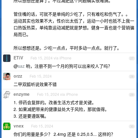
所以想想还是算了。不过减肥这个问题确实很难搞。
管住嘴的话，可就不是单纯的少吃了，只有难吃和伤气了。。
运动其实也效果不大，性价比太低了，运动一小时也抵不上我一
口热饭热菜，单纯靠运动减肥就是梦想。健身一直也是个营销骗
局而已。
所以想想还是。少吃一点点，平时多动一点点。就行了。
ETiV
Feb 15, 2024 via iPhone
27
@
saz
哟，注册不到一个月的狗可以出来咬人了吗？
orzz
Feb 15, 2024
28
二甲双胍听说效果不错
enzyme
Feb 15, 2024 via iPhone
29
1. 停药会复胖的。改善生活方式才是关键。
2. 如果减肥带来的健康益处大于风险，那就值得。
3. 还是要遵医嘱。
vnex
Feb 15, 2024
30
你们的用量是多少？ 2.4mg 还是 0.25,0.5... 这样的？