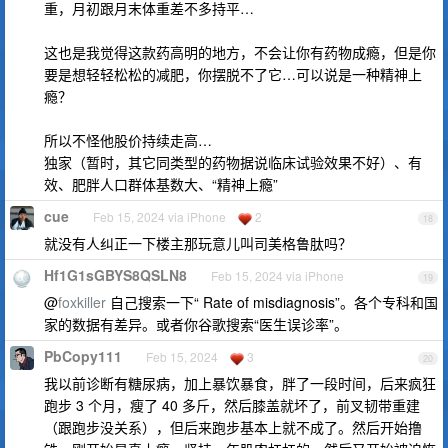
重，月初跟月末体重差不多持平…
这也是我觉得这款药高明的地方，不会让你有药物成瘾，但是你
要是想轻轻松松的减肥，你摆脱不了它…可以说是一种精神上
瘾？
所以不怪他股价持续走高…
独家（暂时，其它同类型的药物据说临床试验效果不好）、有
效、肥胖人口群体基数大、“精神上瘾”
cue
Feb 15, 2024 via iPhone
2
18
就没有人纠正一下楼主那玩意儿叫司美格鲁肽吗？
Hf1G1sGBYS8QSLN8
Feb 15, 2024 via iPhone
19
@
foxkiller
自己搜索一下“ Rate of misdiagnosis”。各个专科和国
家的数据有差异。或者你谷歌搜索“医生误诊率”。
PbCopy111
Feb 15, 2024
3
20
我以前诊断有糖尿病，加上暴饮暴食，胖了一段时间，后来疯狂
跑步 3 个月，瘦了 40 多斤，然后膝盖就坏了，前叉韧带重建
（跟跑步没关系），但后来跑步基本上就不成了。然后开始撸