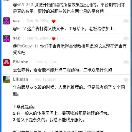
@
y051313
减肥开始阶段的所谓效果是没用的。平台期有用才
是真的有用。贾玲的减肥曲线也有两个月的平台期。
saz
Feb 15, 2024
3
23
@
ETiV
这广告打得又快又长，工号给下，老板给你加上
saz
Feb 15, 2024
1
24
@
PbCopy111
你们不会真觉得类似散播焦虑的长文现在还会有
受众吧
EVJohn
Feb 15, 2024
25
去营养科，看看能不能开点口服药物，二甲双瓜什么的
Liftman
Feb 15, 2024
26
年前跟朋友吃饭的时候，人家也推荐的。但是我考虑了 3 个问
题。
1.毕竟是药。
2.在一般人的体重区间上，靠药物减肥是错误的行为。
3.他又不是永久的。我总不能终身服药。