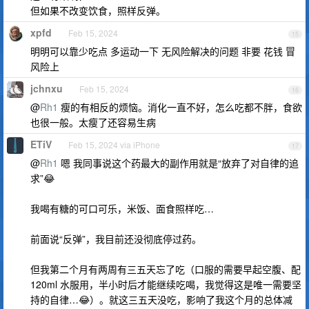
但如果不改变饮食，照样反弹。
xpfd
Feb 15, 2024
15
明明可以靠少吃点 多运动一下 无风险解决的问题 非要 花钱 冒
风险上
jchnxu
Feb 15, 2024
16
@
Rh1
瘦的有相反的烦恼。消化一直不好，怎么吃都不胖，食欲
也很一般。太瘦了还容易生病
ETiV
Feb 15, 2024 via iPhone
17
@
Rh1
嗯 我同事说这个药最大的副作用就是“放弃了对自律的追
求”😂
我喝有糖的可口可乐，米饭、面食照样吃…
前面说“反弹”，我目前还没彻底停过药。
但我第二个月有两周有三五天忘了吃（口服的需要早起空腹、配
120ml 水服用，半小时后才能继续吃喝，我觉得这是唯一需要坚
持的自律…😂）。就这三五天没吃，影响了我这个月的总体减