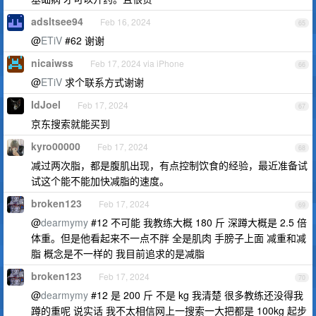
adsltsee94
Feb 16, 2024
65
@
ETiV
#62 谢谢
nicaiwss
Feb 17, 2024 via iPhone
66
@
ETiV
求个联系方式谢谢
IdJoel
Feb 17, 2024
67
京东搜索就能买到
kyro00000
Feb 17, 2024
68
减过两次脂，都是腹肌出现，有点控制饮食的经验，最近准备试
试这个能不能加快减脂的速度。
broken123
Feb 17, 2024
69
@
dearmymy
#12 不可能 我教练大概 180 斤 深蹲大概是 2.5 倍
体重。但是他看起来不一点不胖 全是肌肉 手膀子上面 减重和减
脂 概念是不一样的 我目前追求的是减脂
broken123
Feb 17, 2024
70
@
dearmymy
#12 是 200 斤 不是 kg 我清楚 很多教练还没得我
蹲的重呢 说实话 我不太相信网上一搜索一大把都是 100kg 起步