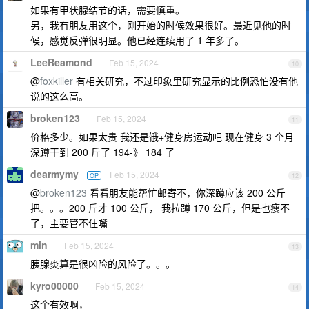
如果有甲状腺结节的话，需要慎重。
另，我有朋友用这个，刚开始的时候效果很好。最近见他的时
候，感觉反弹很明显。他已经连续用了 1 年多了。
LeeReamond
Feb 15, 2024
10
@
foxkiller
有相关研究，不过印象里研究显示的比例恐怕没有他
说的这么高。
broken123
Feb 15, 2024
11
价格多少。如果太贵 我还是饿+健身房运动吧 现在健身 3 个月
深蹲干到 200 斤了 194-》 184 了
dearmymy
Feb 15, 2024
OP
12
@
broken123
看看朋友能帮忙邮寄不，你深蹲应该 200 公斤
把。。。200 斤才 100 公斤， 我拉蹲 170 公斤，但是也瘦不
了，主要管不住嘴
min
Feb 15, 2024
13
胰腺炎算是很凶险的风险了。。。
kyro00000
Feb 15, 2024
14
这个有效啊，