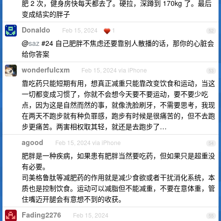
肥 2 次，健身房快每天都去了。硬拉，深蹲到 170kg 了。最后
变成结实的胖子
Donaldo
Feb 15, 2024
1
52
@
saz
#24 自己肥胖不焦虑还要靠别人散播的话，那你的心脏会
给你答案
wonderfulcxm
Feb 15, 2024 via iPhone
53
靠吃药只能短期有用，想真正减重只能靠改变饮食和运动，当这
一切都变成习惯了，你就不会想今天要不要运动，要不要少吃
点，因为这是自然而然的事，就像洗脸刷牙，不需要思考，我现
在两天不跑步就有种负罪感，跑步有时候是很痛苦的，但不去跑
步更痛苦。两害相权取其轻，就还是去跑步了…
agood
Feb 15, 2024 via iPhone
54
肥胖是一种疾病，如果患有肥胖当然要吃药，但如果只是超重没
有必要。
司美格鲁肽等减肥药的作用就是减少食欲或者干扰消化系统，本
质也是控制饮食。运动可以减脂但不能减重，不要在意体重，管
住嘴迈开腿会有意想不到的收获。
Fading2276
Feb 15, 2024
55