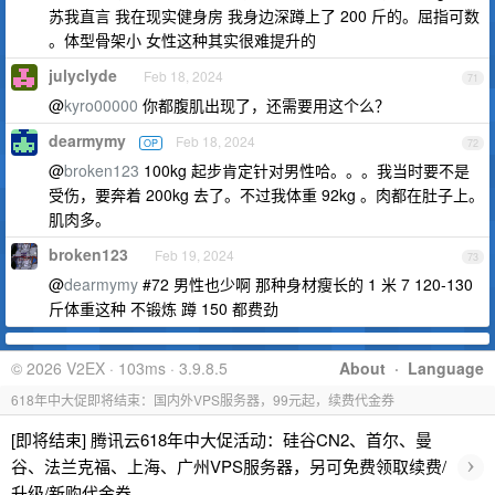
苏我直言 我在现实健身房 我身边深蹲上了 200 斤的。屈指可数
。体型骨架小 女性这种其实很难提升的
julyclyde
Feb 18, 2024
71
@
kyro00000
你都腹肌出现了，还需要用这个么？
dearmymy
Feb 18, 2024
OP
72
@
broken123
100kg 起步肯定针对男性哈。。。我当时要不是
受伤，要奔着 200kg 去了。不过我体重 92kg 。肉都在肚子上。
肌肉多。
broken123
Feb 19, 2024
73
@
dearmymy
#72 男性也少啊 那种身材瘦长的 1 米 7 120-130
斤体重这种 不锻炼 蹲 150 都费劲
© 2026 V2EX · 103ms · 3.9.8.5
About
·
Language
618年中大促即将结束：国内外VPS服务器，99元起，续费代金券
[即将结束] 腾讯云618年中大促活动：硅谷CN2、首尔、曼
›
谷、法兰克福、上海、广州VPS服务器，另可免费领取续费/
升级/新购代金券。