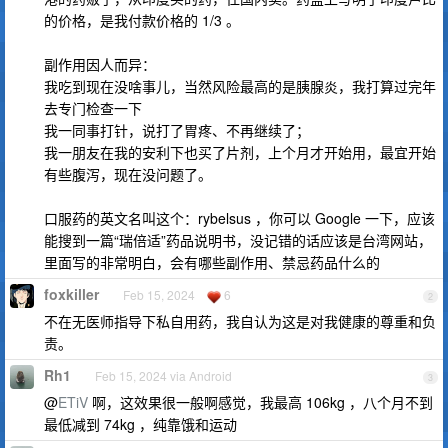
的价格，是我付款价格的 1/3 。
副作用因人而异：
我吃到现在没啥事儿，当然风险最高的是胰腺炎，我打算过完年
去专门检查一下
我一同事打针，说打了胃疼、不再继续了；
我一朋友在我的安利下也买了片剂，上个月才开始用，最宜开始
有些腹泻，现在没问题了。
口服药的英文名叫这个：rybelsus ，你可以 Google 一下，应该
能搜到一篇“瑞倍适”药品说明书，没记错的话应该是台湾网站，
里面写的非常明白，会有哪些副作用、禁忌药品什么的
foxkiller
Feb 15, 2024
6
2
不在无医师指导下私自用药，我自认为这是对我健康的尊重和负
责。
Rh1
Feb 15, 2024 via Android
3
@
ETiV
啊，这效果很一般啊感觉，我最高 106kg ，八个月不到
最低减到 74kg ，纯靠饿和运动