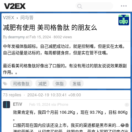
V2EX
问与答
›
减肥有使用 美司格鲁肽 的朋友么
By
dearmymy
at Feb 15, 2024 · 8002 views
中年发福体脂超标。自己减肥成功过，就是控制嘴，但是实在太难。
自己运动量是达标的，每周都健身房，但是实在管不住嘴。
最近看美司格鲁肽好像出了口服的。有没有用过的朋友说说效果跟副
作用。。
司格鲁肽
减肥
体脂
发福
73 replies
•
2024-02-19 10:33:41 +08:00
ETiV
Feb 15, 2024 via iPhone
1
效果肯定有，我四个月前 106.2Kg ，现在 93.7Kg ，目标 80Kg
。
口服药现在国内应该还没上市，我买的渠道都是黑市来的…😂香
港的药贩子，从印度买的药，往国内卖。药盒上写明了印度卢比