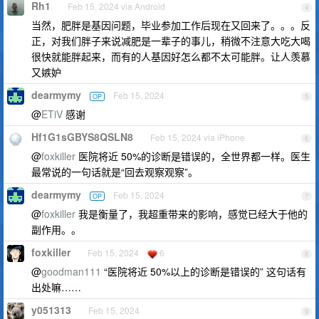
Rh1
Feb 15, 2024 via Android
4
当然，肥胖是基因问题，毕业参加工作后现在又回来了。。。反
正，对我们胖子来说减肥是一辈子的事儿，稍微不注意大吃大喝
很快就能胖起来，而有的人基因好怎么都不太可能胖。让人羡慕
又嫉妒
dearmymy
Feb 15, 2024
OP
5
@
ETiV
感谢
Hf1G1sGBYS8QSLN8
Feb 15, 2024 via iPhone
6
@
foxkiller
医院将近 50%的诊断是错误的，全世界都一样。医生
最常说的一句话就是“回去观察观察”。
dearmymy
Feb 15, 2024
OP
7
@
foxkiller
我是衡量了，我超重带来的影响，感觉已经大于他的
副作用。。
foxkiller
Feb 15, 2024
6
8
@
goodman111
“医院将近 50%以上的诊断是错误的” 这句话有
出处嘛……
y051313
Feb 15, 2024
9