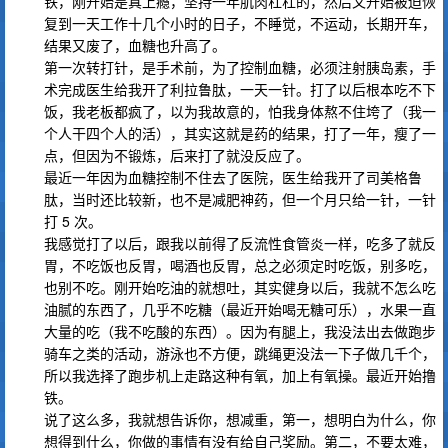
铁，刚开始是真上瘾，坚持一年肌肉杠杠的，然后又开始被迫恢
复到一天工作十几个小时的日子，不睡觉，不运动，长期开车，
结果又废了，血糖也升高了。
第一次转打针，是手术前，为了控制血糖，必须注射胰岛素，手
术完成医生给我开了利拉鲁肽，一天一针。打了以后根本吃不下
饭，我老板都疯了，以为我故意的，怕我身体熬不住垮了（我一
个人干四个人的活），其实这就是药的结果，打了一年，瘦了一
点，但因为不锻炼，后来打了就没反应了。
最近一年因为血糖控制不住去了医院，医生给我开了司美格鲁
肽，当时还比较新，也不是减肥神药，但一个月只给一针，一针
打 5 次。
我感觉打了以后，跟我以前得了反流性食管炎一样，吃多了就反
胃，不吃饭也反胃，喝酒也反胃，总之必须定时吃饭，别多吃，
也别不吃。刚开始吃油的就想吐，其实健身以后，我就不怎么吃
油腻的东西了，几乎不吃糖（最近开始喝无糖可乐），水果一直
大量的吃（我不吃酸的东西）。因为有腿上，我没法出去做跑步
骑车之类的活动，游泳也不方便，跳绳更没法一下子做几千个，
所以我选择了跑步机上走路这种有氧，加上有氧操。最近开始撸
铁。
说了这么多，我就想告诉你，想减重，第一，想明白为什么，你
想得到什么，你做的事情有没有给自己奖励。第二，不要太难，