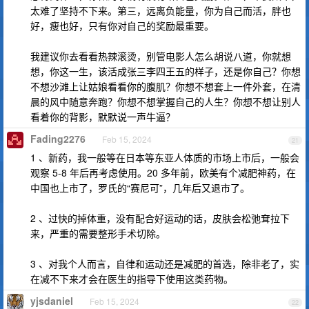
太难了坚持不下来。第三，远离负能量，你为自己而活，胖也
好，瘦也好，只有你对自己的奖励最重要。
我建议你去看看热辣滚烫，别管电影人怎么胡说八道，你就想
想，你这一生，该活成张三李四王五的样子，还是你自己？你想
不想沙滩上让姑娘看看你的腹肌？你想不想套上一件外套，在清
晨的风中随意奔跑？你想不想掌握自己的人生？你想不想让别人
看着你的背影，默默说一声牛逼？
Fading2276
Feb 15, 2024
21
1 、新药，我一般等在日本等东亚人体质的市场上市后，一般会
观察 5-8 年后再考虑使用。20 多年前，欧美有个减肥神药，在
中国也上市了，罗氏的“赛尼可”，几年后又退市了。
2 、过快的掉体重，没有配合好运动的话，皮肤会松弛耷拉下
来，严重的需要整形手术切除。
3 、对我个人而言，自律和运动还是减肥的首选，除非老了，实
在减不下来才会在医生的指导下使用这类药物。
yjsdaniel
Feb 15, 2024
22