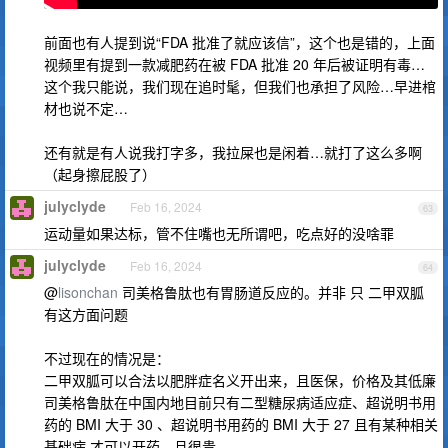
前面也有人提到说“FDA 批准了就应该信”，这个也是错的，上面
视频里有提到一款减肥药在被 FDA 批准 20 年后被证明有毒…
这个我只能说，我们现在追时髦，但我们也承担了风险…早进棺
材也说不定…
还有就是有人说我打字多，我拉屎也是闲着…就打了这么多啊
（起身擦屁股了）
julyclyde
Feb 16, 2024
63
运动量如果达标，管不住嘴也无所谓吧，吃点好的没啥罪
julyclyde
Feb 16, 2024
64
@
lisonchan
司美格鲁肽也有胃肠道反应的。并非 只 二甲双胍
有这方面问题
不过现在的情况是：
二甲双胍可以合法以肥胖症名义开出来，且医保，价格及其低廉
司美格鲁肽在中国内地目前只有二型糖尿病适应症、超说明书用
药的 BMI 大于 30 、超说明书用药的 BMI 大于 27 且有某种相关
基础病 才可以开药。且很贵