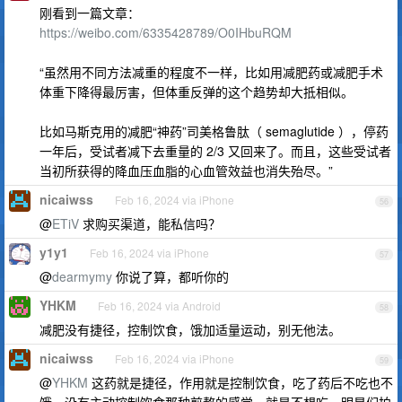
刚看到一篇文章：
https://weibo.com/6335428789/O0IHbuRQM
“虽然用不同方法减重的程度不一样，比如用减肥药或减肥手术
体重下降得最厉害，但体重反弹的这个趋势却大抵相似。
比如马斯克用的减肥“神药”司美格鲁肽（ semaglutide ），停药
一年后，受试者减下去重量的 2/3 又回来了。而且，这些受试者
当初所获得的降血压血脂的心血管效益也消失殆尽。”
nicaiwss
Feb 16, 2024 via iPhone
56
@
ETiV
求购买渠道，能私信吗？
y1y1
Feb 16, 2024 via iPhone
57
@
dearmymy
你说了算，都听你的
YHKM
Feb 16, 2024 via Android
58
减肥没有捷径，控制饮食，饿加适量运动，别无他法。
nicaiwss
Feb 16, 2024 via iPhone
59
@
YHKM
这药就是捷径，作用就是控制饮食，吃了药后不吃也不