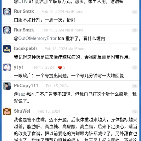
@
ETiV
#1 能否加个联系方式，想买，家里人用，谢谢😀
RuriSmzk
Feb 15, 2024 via iPhone
37
口服不如针剂，一周一次，挺好
RuriSmzk
Feb 15, 2024 via iPhone
38
@
OutOfMemoryError
fda 批准了，看什么境内
fbcskpebfr
Feb 15, 2024 via iPhone
39
我记得这种药是拿来治疗糖尿病的，会减肥反而是附带作用。
y1y1
Feb 15, 2024
2
40
一眼软广：一个号提出问题，一个号几分钟写一大堆回复
PbCopy111
Feb 15, 2024
41
@
saz
#24 广不广告我不知道，但我自己打这个针什么感觉，我
就说了。
ShuWei
Feb 15, 2024
42
我也是管不住嘴，迈不开腿，后来体重越来越大，身体指标越来
越差，脂肪肝、高血糖、高尿酸、高血脂，后来下定决心，适当
的改变了食谱，把以前爱吃的海鲜跟内脏都减少了，另外甜食也
减少了，增加了蔬菜和粗粮的摄入，每天早上起床爬楼，不过这