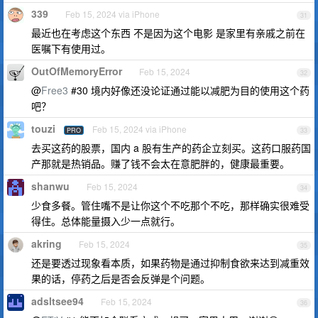
339
Feb 15, 2024 via iPhone
31
最近也在考虑这个东西 不是因为这个电影 是家里有亲戚之前在
医嘱下有使用过。
OutOfMemoryError
Feb 15, 2024
32
@
Free3
#30 境内好像还没论证通过能以减肥为目的使用这个药
吧？
touzi
Feb 15, 2024 via iPhone
PRO
33
去买这药的股票，国内 a 股有生产的药企立刻买。这药口服药国
产那就是热销品。赚了钱不会太在意肥胖的，健康最重要。
shanwu
Feb 15, 2024
34
少食多餐。管住嘴不是让你这个不吃那个不吃，那样确实很难受
得住。总体能量摄入少一点就行。
akring
Feb 15, 2024
35
还是要透过现象看本质，如果药物是通过抑制食欲来达到减重效
果的话，停药之后是否会反弹是个问题。
adsltsee94
Feb 15, 2024
36