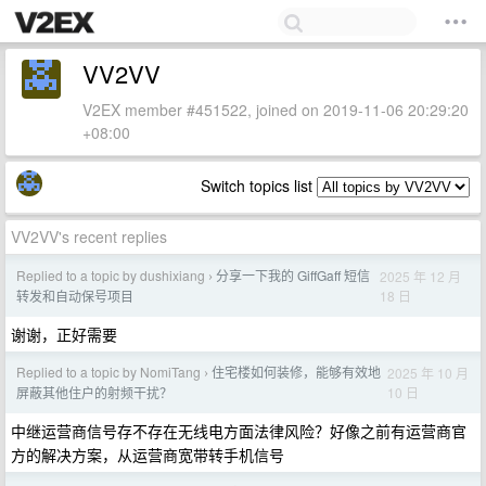
VV2VV
V2EX member #451522, joined on 2019-11-06 20:29:20
+08:00
Switch topics list
VV2VV's recent replies
Replied to a topic by dushixiang
分享一下我的 GiffGaff 短信
2025 年 12 月
›
18 日
转发和自动保号项目
谢谢，正好需要
Replied to a topic by NomiTang
住宅楼如何装修，能够有效地
2025 年 10 月
›
10 日
屏蔽其他住户的射频干扰？
中继运营商信号存不存在无线电方面法律风险？好像之前有运营商官
方的解决方案，从运营商宽带转手机信号