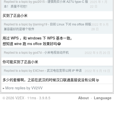
Replied to a topic by gsz2015
谨慎购买小米 A27U type-C 版
2025 年 1 月
›
22 日
本！ 质量不可控！
买到了正品小米
Replied to a topic by ljiaming19
目前 Linux 下对 ms office 排版
2022 年 9 月
›
28 日
兼容最好的是哪个软件
用过 WPS ，和 windows 下 WPS 基本一致。
想知道 wine 跑 ms office 效果好吗😂
Replied to a topic by god7d
小米电视自动开机
2022 年 9 月 20 日
›
你可能买到了正品小米
Replied to a topic by EXChen
武汉电信宽带公网 IP 申请
2022 年 9 月 19 日
›
多少的套餐啊，之前在武汉的时候汉口联通直接说没有公网 ip
More replies by VV2VV
»
© 2026 V2EX · 11ms · 3.9.8.5
About
·
Language