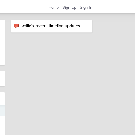
Home
Sign Up
Sign In
w4lle's recent timeline updates
8