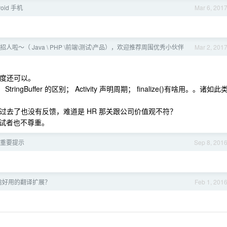
oid 手机
Mar 6, 201
赞招人啦～（ Java \ PHP \前端\测试\产品），欢迎推荐周围优秀小伙伴
Mar 2, 201
深度还可以。
、 StringBuffer 的区别； Activity 声明周期； finalize()有啥用。。诸如此
时间过去了也没有反馈，难道是 HR 那关跟公司价值观不符？
试者也不尊重。
重要提示
Sep 8, 201
 有啥好用的翻译扩展？
Feb 1, 201