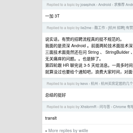
Replied to a topic by
josephok
Android
求推荐 Andr
›
›
一加 3T
Replied to a topic by
lie2me
酷工作
[杭州 招聘] 有
›
›
说实话，有赞的招聘流程真的挺不规范的。
我面的是资深 Android 。前面两轮技术面技术
三面技术面竟然还在问 String 、 StringBuilder 
无关痛痒的问题。。也是醉了。
第四轮跟 HR 聊完说 3-5 天给消息。一周多
就算没过也要给个通知吧，浪费大家时间，对面
Replied to a topic by
kevx
杭州
杭州买房定居的几个
›
›
总结的挺好
Replied to a topic by
XhstormR
问与答
Chrome
›
›
translt
More replies by w4lle
»