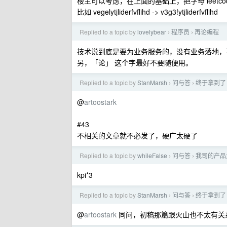
楼主可以考虑，在上面的基础上，把字母 leetco
比如 vegelytjliderfvflihd -> v3g3!ytjliderfvflihd
Replied to a topic by
lovelybear
程序员
再论编程
›
›
技术说到底是要为业务服务的，没有业务落地，
另，「论」 这个字最好不要随便用。
Replied to a topic by
StanMarsh
问与答
终于拿到了
›
›
@
artoostark
#43
不相关的文章就不必发了，硬广太硬了
Replied to a topic by
whileFalse
问与答
我司的产品
›
›
kpi*3
Replied to a topic by
StanMarsh
问与答
终于拿到了
›
›
@
artoostark
同问，初稿那篇跟火山也不太有关