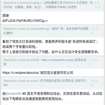
Replied to a topic by knightjun
[送码]截图工具 PixPin3.0 正式发布（文
4 月
›
15 日
字识别，长截图，录屏，标注），时隔两年半再来 v 站宣传
感谢
d2FuZzk1NzFAcXEuY29tCg==
Replied to a topic by icandoallthings
国内厂商，造车的细节还需要
2 月 27
›
日
打磨呀！
看到了领克大灯关闭的视频，里面男声的指令是“关闭所有阅读灯”，
阅读两个字音量比较低。
根子上语音识别指令就出了问题，扯什么交互设计安全逻辑都多余。
Replied to a topic by jackOff
https://v.recipes/dns-query 是谁在运
2 月 24
›
日
营
https://v.recipes/aboutus/ 网页显示是家印尼公司
Replied to a topic by soulst
买不到直达老家火车票的话, 这样可行
2 月 6
›
日
吗?
@
jjianwen68
#8 其实不用非得附近站台，买到任意车票进站，从对应
站台下电梯走出站通道就能换到其他站台。