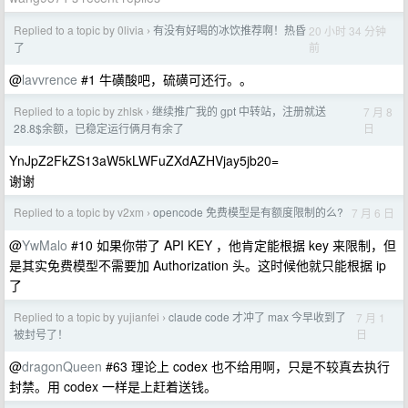
Replied to a topic by 0livia
有没有好喝的冰饮推荐啊！热昏
20 小时 34 分钟
›
前
了
@
lavvrence
#1 牛磺酸吧，硫磺可还行。。
Replied to a topic by zhlsk
继续推广我的 gpt 中转站，注册就送
7 月 8
›
日
28.8$余额，已稳定运行俩月有余了
YnJpZ2FkZS13aW5kLWFuZXdAZHVjay5jb20=
谢谢
Replied to a topic by v2xm
opencode 免费模型是有额度限制的么?
7 月 6 日
›
@
YwMalo
#10 如果你带了 API KEY ，他肯定能根据 key 来限制，但
是其实免费模型不需要加 Authorization 头。这时候他就只能根据 ip
了
Replied to a topic by yujianfei
claude code 才冲了 max 今早收到了
7 月 1
›
日
被封号了！
@
dragonQueen
#63 理论上 codex 也不给用啊，只是不较真去执行
封禁。用 codex 一样是上赶着送钱。