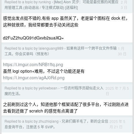
Replied to a topic by runking
[Mac] Aion 灵汐：可能是最优雅的闲置应
2 月
›
3 日
用管理工具 (自动退出 / 专注模式联动) [送福利]
感觉出发点挺不错的,有些 app 虽然关了，老是留个图标在 dock 栏，
这种就很烦，我经常都要去手动关闭这些
d2FuZ2huQG91dGxvb2suaXQ=
Replied to a topic by laienguang989
如果有这样一个跨平台文件传输
1 月
›
30 日
工具，你会买单吗（预发布）
https://i.imgur.com/NRB1ftq.png
虽然 logi option+难用，不过这个功能还是有
https://i.imgur.com/agAJ0Rd.png
Replied to a topic by yellowbean
一位农村程序员疑似走火入
2025 年 7 月 5
›
日
魔的生活。
之前刷到过这个人，知道他那个框架适配了很多平台，不过刚刚点进
去看到还做了 scratch 的感觉有点离谱了
Replied to a topic by zhuzhiqiang
兄弟们薅羊毛了，新的企业信
2025 年 5
›
月 21 日
息查询平台，注册送 5 年 SVIP。