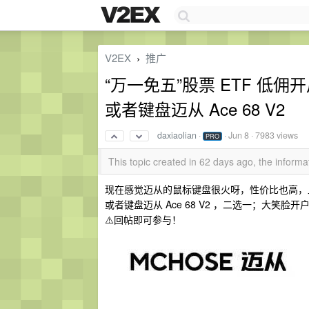
V2EX
推广
›
“万一免五”股票 ETF 低佣开
或者键盘迈从 Ace 68 V2
daxiaolian
·
·
Jun 8
· 7983 views
PRO
This topic created in 62 days ago, the infor
现在感觉迈从的鼠标键盘很火呀，性价比也高，上周
或者键盘迈从 Ace 68 V2 ，二选一；大笑脸开
⚠️回帖即可参与！