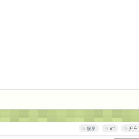
股票
etf
开户