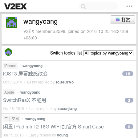
wangyoang
打赏
V2EX member #2596, joined on 2010-10-25 16:24:09
+08:00
Switch topics list
iPhone
•
wangyoang
iOS13 屏幕触感改变
18
Oct 8, 2019 • Lastly replied by
ToBeOrNo
Apple
•
wangyoang
SwitchResX 不能用
3
Oct 28, 2015 • Lastly replied by
saxonjiang
二手交易
•
wangyoang
闲置 iPad mini 2 16G WIFI 加官方 Smart Case
6
Jul 15, 2015 • Lastly replied by
young