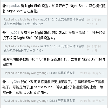
@
espaul64
看 Night Shift 设置，如果开启了 Night Shift，深色模式随
着 Night Shift 自动变化。
Replied to a topic by stille
macOS 10.15 正式版的自动深色模
2019 年 10
›
月 11 日
式在使用电脑时不会自动切换?
@
imtyz001
没有打开 Night Shift 的话怎么切换就不清楚了。打开的情
况下根据 Night Shift 的时间设置来。
Replied to a topic by stille
macOS 10.15 正式版的自动深色模
2019 年 10
›
月 11 日
式在使用电脑时不会自动切换?
浅深色切换是根据 Night Shift 的设置进行的，去看看 Night Shift 的时
间设置
Replied to a topic by wangyoang
iOS13 屏幕触感改变
2019 年 10 月 5 日
›
@
JerryCha
我的 XS 明显感觉触控更加灵敏了，手指轻轻碰一下就触
碰了。可能是为了加 haptic touch，所以加快了普通触碰的速度，为
潜在的 haptic touch 节省时间。
Replied to a topic by wangyoang
iOS13 屏幕触感改变
2019 年 10 月 5 日
›