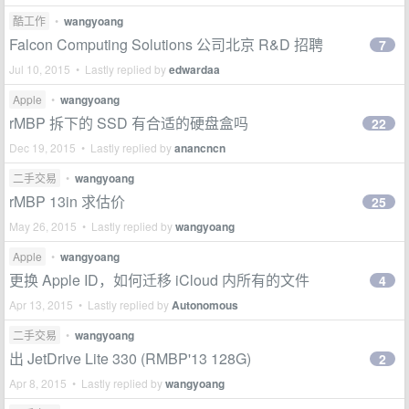
酷工作
•
wangyoang
Falcon Computing Solutions 公司北京 R&D 招聘
7
Jul 10, 2015 • Lastly replied by
edwardaa
Apple
•
wangyoang
rMBP 拆下的 SSD 有合适的硬盘盒吗
22
Dec 19, 2015 • Lastly replied by
anancncn
二手交易
•
wangyoang
rMBP 13in 求估价
25
May 26, 2015 • Lastly replied by
wangyoang
Apple
•
wangyoang
更换 Apple ID，如何迁移 iCloud 内所有的文件
4
Apr 13, 2015 • Lastly replied by
Autonomous
二手交易
•
wangyoang
出 JetDrive Lite 330 (RMBP'13 128G)
2
Apr 8, 2015 • Lastly replied by
wangyoang