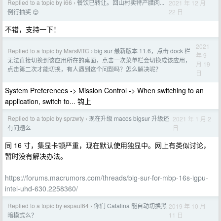
Replied to a topic by i66
餐饮已转让。回山村卖特产腊肉...
2021 年 12 月
›
22 日
例行抽奖 😊
不错，支持一下！
2021
Replied to a topic by MarsMTC
big sur 最新版本 11.6，点击 dock 栏
›
年 9
无法直接切换到该应用所在的桌面，点击一次菜单栏会切换成该应用，
月 19
点击第二次才能切换，有人遇到这个问题吗？怎么解决呢？
日
System Preferences -> Mission Control -> When switching to an
application, switch to... 钩上
Replied to a topic by sprzwty
现在升级 macos bigsur 升级还
2021 年 1 月 2
›
日
有问题么
同 16 寸，集显卡顿严重，现在默认使用独显中。网上有类似讨论，
暂时没有解决办法。
https://forums.macrumors.com/threads/big-sur-for-mbp-16s-igpu-
intel-uhd-630.2258360/
Replied to a topic by espaul64
你们 Catalina 能自动切换黑
2019 年 10 月
›
11 日
暗模式么？