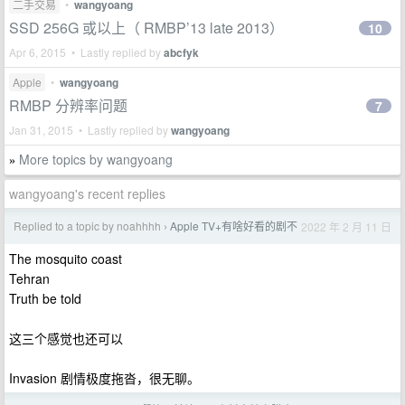
二手交易
•
wangyoang
SSD 256G 或以上（ RMBP’13 late 2013）
10
Apr 6, 2015 • Lastly replied by
abcfyk
Apple
•
wangyoang
RMBP 分辨率问题
7
Jan 31, 2015 • Lastly replied by
wangyoang
More topics by wangyoang
»
wangyoang's recent replies
Replied to a topic by noahhhh
Apple TV+有啥好看的剧不
2022 年 2 月 11 日
›
The mosquito coast
Tehran
Truth be told
这三个感觉也还可以
Invasion 剧情极度拖沓，很无聊。