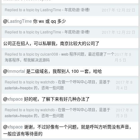
Replied to a topic by LastingTime
年底劝退! 卧槽!
2017 年 12 月 22 日
›
@
LastingTime
你 wx 或 qq 多少
Replied to a topic by LastingTime
年底劝退! 卧槽!
2017 年 12 月 22 日
›
公司正在招人，可以私聊我，南京比较大的公司了
Replied to a topic by cuican008
web 程序问题，最近搭建了一个
2017 年 8
›
月 5 日
淘客程序，帮我解决送源码
@
Immortal
是二级域名，我帮别人 100 一套，哈哈
Replied to a topic by watchdb
在做一个呼叫中心项目，是基于
2017 年 8
›
月 4 日
asterisk+freepbx 的，咨询一些问题
@
xfspace
好的呢，了解下来有好几种办法了
Replied to a topic by watchdb
在做一个呼叫中心项目，是基于
2017 年 8
›
月 3 日
asterisk+freepbx 的，咨询一些问题
@
xfspace
谢谢，不过好像有一个问题，就是呼叫方听筒没有声音，
一般应该有等待音的