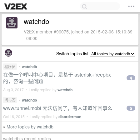
watchdb
V2EX member #96075, joined on 2015-02-06 15:10:39
+08:00
Switch topics list
程序员
•
watchdb
在做一个呼叫中心项目，是基于 asterisk+freepbx
4
的，咨询一些问题
Aug 3, 2017 • Lastly replied by
watchdb
问与答
•
watchdb
www.tunnel.mobi 无法访问了，有人知道咋回事么
5
Oct 16, 2015 • Lastly replied by
disorderman
More topics by watchdb
»
watchdb's recent replies