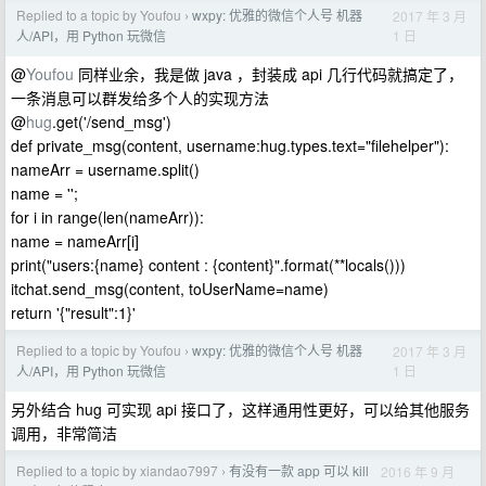
Replied to a topic by Youfou
wxpy: 优雅的微信个人号 机器
2017 年 3 月
›
1 日
人/API，用 Python 玩微信
@
Youfou
同样业余，我是做 java ，封装成 api 几行代码就搞定了，
一条消息可以群发给多个人的实现方法
@
hug
.get('/send_msg')
def private_msg(content, username:hug.types.text="filehelper"):
nameArr = username.split()
name = '';
for i in range(len(nameArr)):
name = nameArr[i]
print("users:{name} content : {content}".format(**locals()))
itchat.send_msg(content, toUserName=name)
return '{"result":1}'
Replied to a topic by Youfou
wxpy: 优雅的微信个人号 机器
2017 年 3 月
›
1 日
人/API，用 Python 玩微信
另外结合 hug 可实现 api 接口了，这样通用性更好，可以给其他服务
调用，非常简洁
Replied to a topic by xiandao7997
有没有一款 app 可以 kill
2016 年 9 月
›