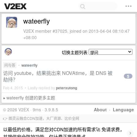
wateerfly
V2EX member #37025, joined on 2013-04-04 08:10:47
+08:00
切换主题列表
问与答
•
wateerfly
访问 youtube，结果挑出来 NOVAtime，是 DNS 被
5
劫持？
Feb 4, 2015 • Lastly replied by
peterxutong
wateerfly 创建的更多主题
»
© 2026 V2EX · 9ms · 3.9.8.5
About
·
Language
👉 图灵云融合CDN加速，大厂资源、比价全网
以最低的价格，满足您对CDN加速的所有需求🚀 免请求费，
›
并提供安全防护功能，仅计费正常流量💰