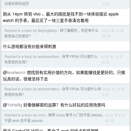
5 日
功或失败的经历
刚从 14pm 转到 vivo ，最大的困扰是找不到一块体验接近 apple
watch 的手表，最后买了一块三星手表凑合着用
Replied to a topic by BeijingBaby
除了编程外，你还有什么
2025 年 10 月
›
22 日
取悦自己的爱好？
什么游戏都没有炒股来得刺激
Replied to a topic by welfarelottery
自学 FPGA 可以做什么
2025 年 10 月
›
10 日
有意思的东西？
@
levelworm
想找到有实用价值的方向，如果能赚钱是更好的，只做
玩具的话，很难坚持下去
Replied to a topic by welfarelottery
自学 FPGA 可以做什么有
2025 年 10 月
›
9 日
意思的东西？
@
YsHaNg
好像做解密的运算？有什么好玩的应用场景吗
Replied to a topic by mrzx
推荐 Linux 新手入门的不是 debian,
2025 年 8 月
›
30 日
不是 arch,也不是 ubuntu
最近 CachyOS 比较火，集合了 arch 的优点和易用性