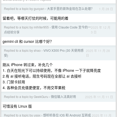
Replied to a topic by guoyan
大家手里的首饰金现在怎么处理？
1 月 28 日
›
留着吧，等哪天打仗的时候，可能用的着
Replied to a topic by mlhiter955
使用 Claude Code 至今的一
2025 年 12 月
›
3 日
点经验分享
gemini cli 和 cursor 比哪个好？
Replied to a topic by shao
VIVO X300 Pro (30 天使用感
2025 年 11 月 28
›
日
受)
刚从 iPhone 转过来，补充几个
1. 白天在阳光下可以持续使用，不像 iPhone 一下子就降亮度
2.有 ai 接听电话，陌生号码现在全部让 ai 去接听
3. 门禁卡好用
4. 各种会员充值更便宜，不用交苹果税
Replied to a topic by GeekGuru
微信输入法真好用
2025 年 11 月 11 日
›
可惜没有 Linux 版
Replied to a topic by usax
想听听各位 iOS 和 Android 互转成
2025 年 11 月
›