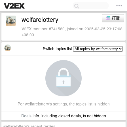
welfarelottery
打赏
V2EX member #741580, joined on 2025-03-25 23:17:08
+08:00
Switch topics list
Per welfarelottery's settings, the topics list is hidden
Deals
info, including closed deals, is not hidden
welfarelottery's recent replies