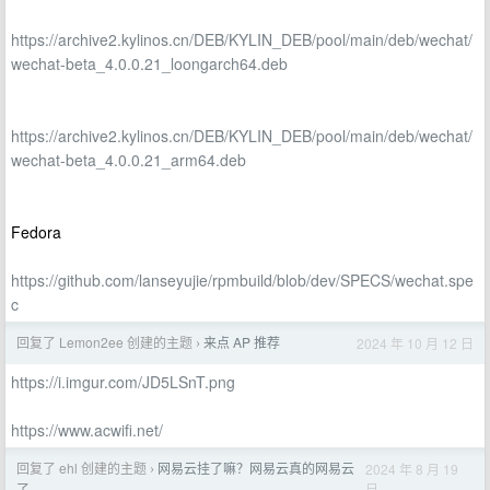
https://archive2.kylinos.cn/DEB/KYLIN_DEB/pool/main/deb/wechat/
wechat-beta_4.0.0.21_loongarch64.deb
https://archive2.kylinos.cn/DEB/KYLIN_DEB/pool/main/deb/wechat/
wechat-beta_4.0.0.21_arm64.deb
Fedora
https://github.com/lanseyujie/rpmbuild/blob/dev/SPECS/wechat.spe
c
回复了 Lemon2ee 创建的主题
来点 AP 推荐
2024 年 10 月 12 日
›
https://i.imgur.com/JD5LSnT.png
https://www.acwifi.net/
回复了 ehl 创建的主题
网易云挂了嘛？网易云真的网易云
2024 年 8 月 19
›
日
了