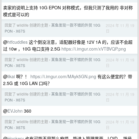
卖家的说明上支持 10G EPON 对称模式，但我只测了我用的 非对称
模式是可以的
回复了 wildlife 创建的主题
某鱼发现一款不错的外贸 10G
2024 年 11 月 19
›
日
PON - X67S
@
htfcuddles
这个倒没注意，适配器好像是 12V 1A 的，应该不会超
过 10w ，10G 电口支持 2.5G
https://i.imgur.com/xVTBVQP.png
回复了 wildlife 创建的主题
某鱼发现一款不错的外贸 10G
2024 年 11 月 19
›
日
PON - X67S
@
likai
啊？！
https://i.imgur.com/MAyk5GN.png
有这么便宜的？带
2.5G 或 10G LAN 口吗？
回复了 wildlife 创建的主题
某鱼发现一款不错的外贸 10G
2024 年 11 月 19
›
日
PON - X67S
@
EVJohn
360
回复了 wildlife 创建的主题
某鱼发现一款不错的外贸 10G
2024 年 11 月 19
›
日
PON - X67S
@
Hookery
也有可能不用那么麻烦，能进入管理界面，LOID 、拨号