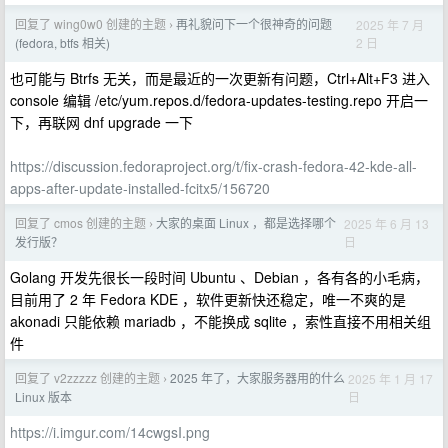
回复了 wing0w0 创建的主题
再礼貌问下一个很神奇的问题
2025 年 7 月
›
2 日
(fedora, btfs 相关)
也可能与 Btrfs 无关，而是最近的一次更新有问题，Ctrl+Alt+F3 进入
console 编辑 /etc/yum.repos.d/fedora-updates-testing.repo 开启一
下，再联网 dnf upgrade 一下
https://discussion.fedoraproject.org/t/fix-crash-fedora-42-kde-all-
apps-after-update-installed-fcitx5/156720
回复了 cmos 创建的主题
大家的桌面 Linux ，都是选择哪个
2025 年 6 月 13
›
日
发行版？
Golang 开发先很长一段时间 Ubuntu 、Debian ，各有各的小毛病，
目前用了 2 年 Fedora KDE ，软件更新快还稳定，唯一不爽的是
akonadi 只能依赖 mariadb ，不能换成 sqlite ，索性直接不用相关组
件
回复了 v2zzzzz 创建的主题
2025 年了，大家服务器用的什么
2025 年 1 月 17
›
日
Linux 版本
https://i.imgur.com/14cwgsI.png