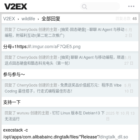
V2EX
wildlife
全部回复
回复总数
45
›
›
回复了 CherryGods 创建的主题
[抽奖-固态硬盘] --聊聊 AI Agent 与移动
6 月
›
2 日
编程，附福利互动!(第二轮二次推广)
分母+1https://
i.imgur.com/aF7QiE5.png
回复了 CherryGods 创建的主题
[抽奖] 聊聊 AI Agent 与移动编程，顺道
5 月
›
27 日
送点固态硬盘和酷态科充电头（第一轮）
参与参与～
回复了 CherryGods 创建的主题
免费送奖品价值超万元：程序员 VIbe
5 月
›
10 日
Coding 最佳搭子，行走式编程最佳形态！
支持一下
回复了 wuruxu 创建的主题
钉钉 Linux 版本在 Debian13 下
2025 年 10 月 13
›
日
无法运行
execstack -c
/opt/apps/com.alibabainc.dingtalk/files/*Release*/
dingtalk_dll.so