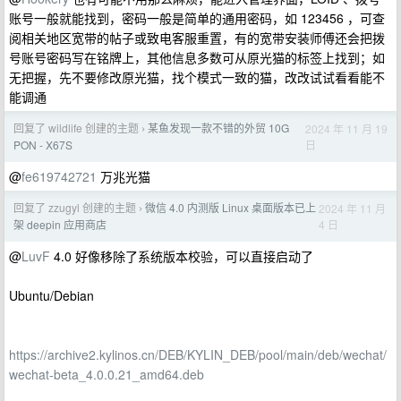
账号一般就能找到，密码一般是简单的通用密码，如 123456 ，可查
阅相关地区宽带的帖子或致电客服重置，有的宽带安装师傅还会把拨
号账号密码写在铭牌上，其他信息多数可从原光猫的标签上找到；如
无把握，先不要修改原光猫，找个模式一致的猫，改改试试看看能不
能调通
回复了 wildlife 创建的主题
某鱼发现一款不错的外贸 10G
2024 年 11 月 19
›
日
PON - X67S
@
fe619742721
万兆光猫
回复了 zzugyl 创建的主题
微信 4.0 内测版 Linux 桌面版本已上
2024 年 11 月
›
4 日
架 deepin 应用商店
@
LuvF
4.0 好像移除了系统版本校验，可以直接启动了
Ubuntu/Debian
https://archive2.kylinos.cn/DEB/KYLIN_DEB/pool/main/deb/wechat/
wechat-beta_4.0.0.21_amd64.deb