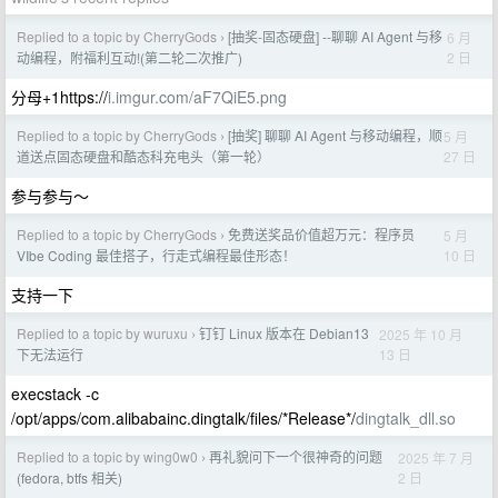
Replied to a topic by CherryGods
[抽奖-固态硬盘] --聊聊 AI Agent 与移
6 月
›
2 日
动编程，附福利互动!(第二轮二次推广)
分母+1https://
i.imgur.com/aF7QiE5.png
Replied to a topic by CherryGods
[抽奖] 聊聊 AI Agent 与移动编程，顺
5 月
›
27 日
道送点固态硬盘和酷态科充电头（第一轮）
参与参与～
Replied to a topic by CherryGods
免费送奖品价值超万元：程序员
5 月
›
10 日
VIbe Coding 最佳搭子，行走式编程最佳形态！
支持一下
Replied to a topic by wuruxu
钉钉 Linux 版本在 Debian13
2025 年 10 月
›
13 日
下无法运行
execstack -c
/opt/apps/com.alibabainc.dingtalk/files/*Release*/
dingtalk_dll.so
Replied to a topic by wing0w0
再礼貌问下一个很神奇的问题
2025 年 7 月
›
2 日
(fedora, btfs 相关)