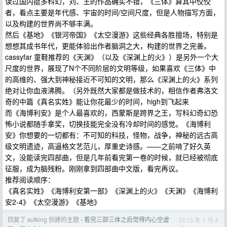
读过国内挺多科幻，刘、王的作品确实不错，《三体》算其中佼佼
者，看点主要是年代感、宇宙的时间/空间尺度，但是人物描写方面，
以及构建的世界尚不够丰满。
然后《基地》《银河帝国》《太空漫游》这些经典各胜擅场，特别是
想想其成书年代，更能体验出作者脑洞之大，构建的世界之完善。
cassyfar 童鞋推荐的《天渊》（以及《深渊上的火》）是另外一个大
尺度的世界，展现了N个不同阶层的文明等级，如果喜欢《三体》中
的高维的、强大到神秘接近不可知的文明，那么《深渊上的火》系列
绝对让你血液沸腾。（另外既然大家都是做技术的，相信作者弗洛文
奇的中篇《真名实姓》能让你花最少的时间，high到飞起来
而《海博利安》是个人最喜欢的，西蒙斯是跨界之王，写科幻奇幻恐
怖小说都随手拿奖，切换技能完全没有冷却时间的感觉。《海博利
安》你想要的一切都有：不可知的科技，怪物，战争，神秘的远古高
级文明遗迹，高逼格文艺范儿，厚重史诗感。——之前啃了好久英
文，没能读完四部曲，但是几年前看完第一卷的时候，就已经被彻底
征服，成为脑残粉。刚刚拿到四部曲中文版，看完再议。
推荐阅读顺序：
《真名实姓》《海博利安第一部》《深渊上的火》《天渊》《海博利
安2-4》《太空漫游》《基地》
回复了 sutking 创建的主题
看完三部三体之后觉得内心空虚
2015 年 1 月 4
›