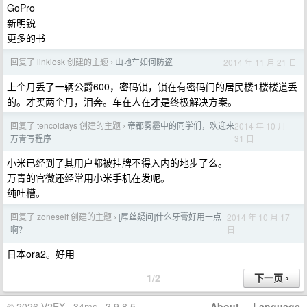
GoPro
新明锐
更多的书
回复了 linkiosk 创建的主题
山地车如何防盗
2014 年 11 月 21 日
›
上个月丢了一辆公爵600，密码锁，锁在有密码门的居民楼1楼楼道丢
的。才买两个月，泪奔。车在人在才是终极解决方案。
回复了 tencoldays 创建的主题
帝都雾霾中的同学们，欢迎来
2014 年 10 月
›
31 日
万青写程序
小米已经到了其用户都被挂牌不得入内的地步了么。
万青的官微还经常用小米手机在发呢。
纯吐槽。
回复了 zoneself 创建的主题
[屌丝疑问]什么牙膏好用一点
2014 年 10 月 17
›
日
啊？
日本ora2。好用
1/2
© 2026 V2EX · 34ms · 3.9.8.5
About
·
Language