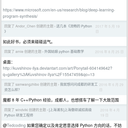
https://www.microsoft.com/en-us/research/blog/deep-learning-
program-synthesis/
回复了 Andor_Chen 创建的主题
送几本《流畅的 Python
2017 年 5 月 19
›
日
》
如此好书，必须来碰碰运气。
回复了 arnie 创建的主题
外国姑娘 python 基础教学
2016 年 8 月 25 日
›
桌面：
http://kuvshinov-ilya.deviantart.com/art/Ponytail-604149642?
q=gallery%3AKuvshinov-Ilya%2F15547459&qo=13
回复了 samwangzhibo 创建的主题
我就想问问成都的研发工
2016 年 6 月 29
›
日
资怎么样？
魔都 8 年 C++/Python 经验，成都人，也想搭车了解一下大致范围
回复了 windviki 创建的主题
[上海浦东]上海傲硕诚招高级
2016 年 4 月
›
19 日
Python 研发工程师
@
Tedcoding
如果您确定以及肯定愿意选择 Python 方向的话，不妨