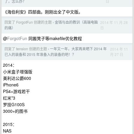
日
了，怎么办？
《海伯利安》四部曲。刚刚出全了中文版。
回复了 ForgotFun 创建的主题
金钱与血的教训（高端电脑
2014 年 11 月 28
›
日
的痛）
@
ForgotFun
同搬凳子等makefile优化教程
回复了 tension 创建的主题
一年又一年，大家再来晒下 2014 年
2014 年 11
›
月 27 日
已入的装备和 2015 年准备入的装备的吧！？
2014：
小米盒子增强版
美利达公爵600
iPhone6
PS4+游戏若干
红米*3
罗技G100S
3000+的图书
2015：
NAS