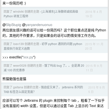
来一份简历吧 :)
回复了 windviki 创建的主题
[上海浦东]上海傲硕诚招高级
2016 年 4 月
›
19 日
Python 研发工程师
@
SlipStupig
@
yanyandenuonuo
两位朋友感兴趣的话可以给一份简历吗？这个职位重点还是纯 Python
的，其他的不作要求，只是如果会的话可以酌情安排工作方向。
回复了 loev139 创建的主题
初学 python 遇到的问题 python
2015 年 11 月
›
20 日
直接执行自定义函数
>>> execfile("
xxx.py
")
回复了 weer0026 创建的主题
饿了吗出 bug 了。。全是满 20
2015 年 9 月
›
11 日
减 100 的优惠券
熊猫勉强也是猫
回复了 gaitana 创建的主题
强迫症又来了， jetbrains 系列的
2015 年 9 月
›
5 日
TAB 标签怎么固定宽度？
应该可以写个 Jetbrains 的 plugin 来控制每个 tab ，粗看了一下似乎
没有直接的 width 设置，但是可以通过设置 Tab 上显示的 Text 来达