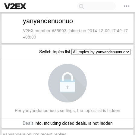
yanyandenuonuo
V2EX member #85903, joined on 2014-12-09 17:42:17
+08:00
Switch topics list
Per yanyandenuonuo's settings, the topics list is hidden
Deals
info, including closed deals, is not hidden
yanyandenuonuo's recent replies