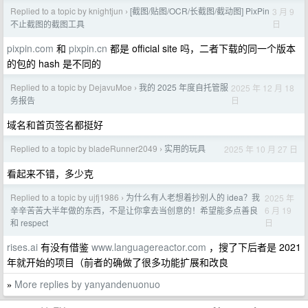
Replied to a topic by knightjun
[截图/贴图/OCR/长截图/截动图] PixPin
3 月 9
›
日
不止截图的截图工具
pixpin.com
和
pixpin.cn
都是 official site 吗，二者下载的同一个版本
的包的 hash 是不同的
Replied to a topic by DejavuMoe
我的 2025 年度自托管服
2025 年 12 月 18
›
日
务报告
域名和首页签名都挺好
Replied to a topic by bladeRunner2049
实用的玩具
2025 年 10 月 27 日
›
看起来不错，多少克
Replied to a topic by ujfj1986
为什么有人老想着抄别人的 idea？我
2025 年
›
6 月 19
辛辛苦苦大半年做的东西，不是让你拿去当创意的！希望能多点善良
日
和 respect
rises.ai
有没有借鉴
www.languagereactor.com
，搜了下后者是 2021
年就开始的项目（前者的确做了很多功能扩展和改良
More replies by yanyandenuonuo
»