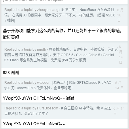
Replied to a topic by zhouyanliang
时隔半年， NocoBase 收入再次翻
6 月
›
16
倍。 在满屏 AI 的氛围中，跟大家分享一下不太一样的经历。 [感谢 V2EX
日
+ 抽奖]
基于开源项目能拿到这么高的营收，并且还能处于一个很高的增速，
挺厉害的
6
Replied to a topic by mndlr
领赛博鸡蛋啦，自建中转，持续拉新，注册送
›
月
额度 + 邀请好友首充双方返利。支持 GPT 5.5 / Claude Fable 5 / Gemini
14
3.5 Flash 等全系列主流模型，免费送 $50 刀永久额度
日
828 谢谢
Replied to a topic by wtcoder
[源头工厂] 顶级 GPT&Claude ProMAX，
6 月
›
14 日
$20 刀 Codex/GPT5 免费体验，企业级稳定！
YWxpYXNuYW1lQHFxLmNvbQ== 谢谢
Replied to a topic by PureBlossom
# 自己搭的 AI 中转站，给 V 友送
6 月 14
›
日
点福利$15，稳定用了半年了
YWxpYXNuYW1lQHFxLmNvbQ==