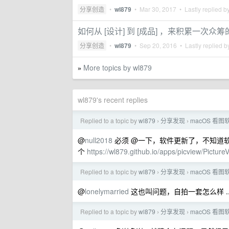
分享创造
•
wl879
•
Mar 30, 2017
• Lastly replied b
如何从 [设计] 到 [成品] ，来积累一次众
分享创造
•
wl879
•
Sep 20, 2016
• Lastly replied 
More topics by wl879
»
wl879's recent replies
Replied to a topic by
wl879
分享发现
macOS 
›
›
@
null2018
必须 @一下，软件更新了，不知道
个
https://wl879.github.io/apps/picview/Picture
Replied to a topic by
wl879
分享发现
macOS 
›
›
@
lonelymarried
这也叫问题，自拍一套怎么样 ....
Replied to a topic by
wl879
分享发现
macOS 
›
›