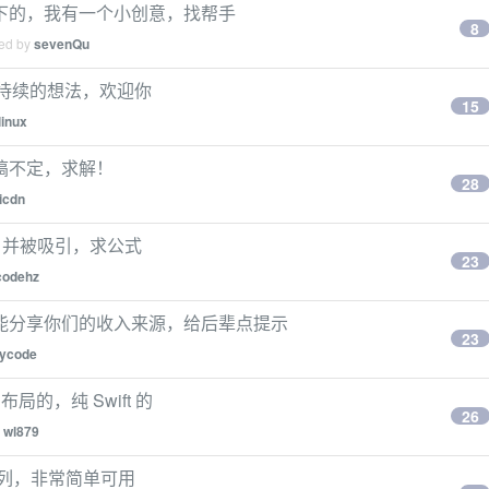
下的，我有一个小创意，找帮手
8
ied by
sevenQu
未完待续的想法，欢迎你
15
linux
搞不定，求解！
28
icdn
转，并被吸引，求公式
23
codehz
能分享你们的收入来源，给后辈点提示
23
tycode
局的，纯 Swift 的
26
y
wl879
 做队列，非常简单可用