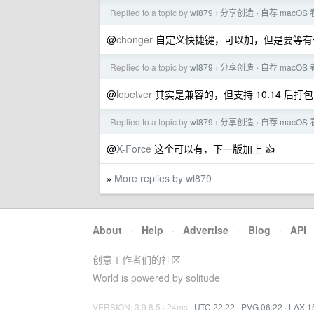
Replied to a topic by
wl879
分享创造
自荐 macO
›
›
@
chonger
自定义快捷键，可以加，但是要等有一
Replied to a topic by
wl879
分享创造
自荐 macO
›
›
@
lopetver
其实是兼容的，但支持 10.14 后
Replied to a topic by
wl879
分享创造
自荐 macO
›
›
@
X-Force
这个可以有，下一版加上 👍
More replies by wl879
»
About
·
Help
·
Advertise
·
Blog
·
API
创意工作者们的社区
World is powered by solitude
VERSION: 3.9.8.5 · 24ms ·
UTC 22:22
·
PVG 06:22
·
LAX 1