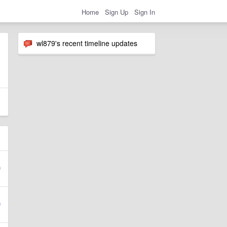
Home
Sign Up
Sign In
wl879's recent timeline updates