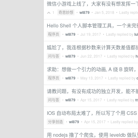
微信小游戏上线了，大家有没有想发挥一
1
奇思妙想
•
wl879
•
Jan 5, 2018
• Lastly repl
Hello Shell 个人脚本管理工具，一个
程序员
•
wl879
•
Jul 19, 2017
• Lastly replied by
lu
尴尬了，我连根据秒数来计算天数差值都
问与答
•
wl879
•
Jun 22, 2017
• Lastly replied by
h
求助：想做一个引力的动画, A 绕 B 旋
程序员
•
wl879
•
May 13, 2017
• Lastly replied by
请教问题，有没有成功的独立开发，能不
问与答
•
wl879
•
Apr 15, 2017
• Lastly replied by
t
IOS 自动布局太难了，所以写了个用 CSS 布
分享创造
•
wl879
•
Apr 15, 2017
• Lastly replied b
用 nodejs 撸了个爬虫，使用 leveldb