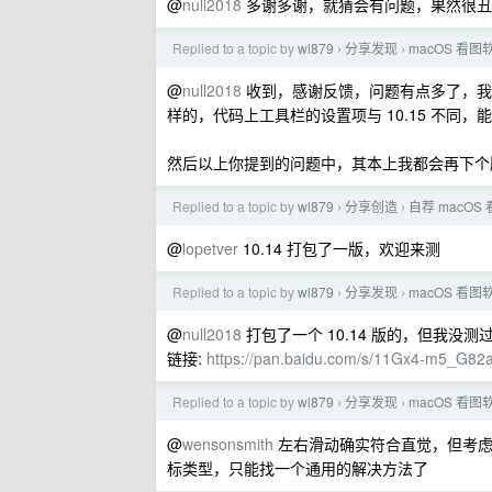
@
null2018
多谢多谢，就猜会有问题，果然很丑
Replied to a topic by
wl879
分享发现
macOS 
›
›
@
null2018
收到，感谢反馈，问题有点多了，我一个
样的，代码上工具栏的设置项与 10.15 不同
然后以上你提到的问题中，其本上我都会再下个
Replied to a topic by
wl879
分享创造
自荐 macO
›
›
@
lopetver
10.14 打包了一版，欢迎来测
Replied to a topic by
wl879
分享发现
macOS 
›
›
@
null2018
打包了一个 10.14 版的，但我没
链接:
https://pan.baidu.com/s/11Gx4-m5_G8
Replied to a topic by
wl879
分享发现
macOS 
›
›
@
wensonsmith
左右滑动确实符合直觉，但考虑
标类型，只能找一个通用的解决方法了