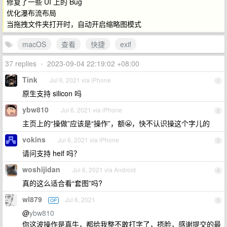
修复了一些 UI 上的 Bug
优化瀑布流布局
当拖拽文件夹打开时，自动开启缩略图模式
macOS
查看
快捷
exif
37 replies
•
2023-09-04 22:19:02 +08:00
Tink
Jul 6, 2021 via iPhone
1
原生支持 silicon 吗
ybw810
Jul 6, 2021 via iPhone
2
主页上的“操做”应该是“操作”，额😬，快不认识操这个字儿的
vokins
Jul 6, 2021 via iPhone
3
请问支持 heif 吗？
woshijidan
Jul 6, 2021 via Android
4
真的这么适合看“套图”吗?
wl879
Jul 6, 2021
OP
5
@
ybw810
你这波操作是真牛，都给我整不敢打字了，捂脸，感谢提交的最