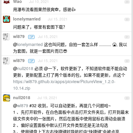
Wao
Jul 10, 2021
29
用瀑布流看图果然很爽🙈，感谢👍
lonelymarried
Jul 15, 2021
30
问题来了，哪里有套图下载？
wl879
Jul 15, 2021
OP
31
@
lonelymarried
这也叫问题，自拍一套怎么样 .......... 🤮, 我以
为套图，就是一套图片而已😎
wl879
Jul 15, 2021
OP
32
@
null2018
必须 @一下，软件更新了，不知道软件能不能自动
更新，更新配置上打了两个版本的包，如果不能更新，点这个
https://wl879.github.io/apps/picview/PictureView_1.2.0-
10.14.zip
null2018
Jul 19, 2021
33
@
wl879
#32 收到，可以自动更新，再提几个问题哈~
1 、先打开软件，在白色面板中点击打开文件夹后，打开到最末
级文件夹中的一张图片，然后在面板中使用鼠标右滑动会崩溃
2 、偏好设置面板中默认打开文件类型还是无法勾选
3 、使用键盘上下左右快捷键时导航栏中“快捷键”会被点亮