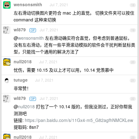
wensonsmith
Jul 7, 2021
18
左右滑动切换图片更符合 mac 上的直觉。 切换文件夹可以按住
command 这种来切换
wl879
Jul 7, 2021
OP
19
@
wensonsmith
左右滑动确实符合直觉，但考虑到普通鼠标，
没有左右滑动，还有一些平滑滚动模拟的软件会干扰判断鼠标类
型，只能找一个通用的解决方法了
null2018
Jul 7, 2021
20
忧伤，需要 10.15 及以上才可以用，10.14 党羡慕中
tutuge
Jul 7, 2021
21
非常赞！
wl879
Jul 7, 2021
OP
22
@
null2018
打包了一个 10.14 版的，但我没测过，正好你帮我
测测吧
链接:
https://pan.baidu.com/s/11Gx4-m5_G82agfhNMCKLew
提取码: 8sn7
null2018
Jul 7, 2021
23