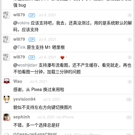
强 bug
wl879
Jul 6, 2021
OP
6
@
vokins
应该支持吧，我去，还真没测过，用的是系统默认的解
码，应该支持
wl879
Jul 6, 2021
OP
7
@
Tink
原生支持 M1 晒里根
wl879
Jul 6, 2021
1
OP
8
@
woshijidan
支持瀑布流看图，还不产生缓存，看完就走，再也
不怕看图一分钟，加载三分钟的问题
Wao
Jul 6, 2021
9
感谢，从 Pixea 换过来用啦
yevision94
Jul 6, 2021
10
貌似不支持左右方向键切换图片
sephinh
Jul 6, 2021 via iPhone
11
不错，多一个选择总是好
GG668v26Fd55CP5W
Jul 6, 2021 via iPhone