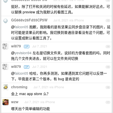
12
挺好，除了打开和关闭的时候有些延迟，如果能解决好这点，可
以替换 preview 成为我默认的看图工具。
GG668v26Fd55CP5W
Jul 6, 2021 via iPhone
13
@
falcon05
抱歉，我刚看的是有坚果云同步盘目录下的图片，延
时可能是坚果云的影响。我切换到普通目录看没有这个问题，可
以设置成默认看图工具了。
wl879
Jul 7, 2021
OP
14
@
yevision94
左右是切换文件夹，说好的方便看套图的吗，同时
拖几个文件夹进去，就可以在文件夹间切换
wl879
Jul 7, 2021
OP
15
@
falcon05
哈哈，你再多测测，如果遇到其它问题可以反馈一
下，毕竟是才第二个版本，有 bug 是肯定的
chroming
Jul 7, 2021 via iPhone
16
会上 mac app store 么？
wzw
Jul 7, 2021 via iPhone
17
哪天出个简单编辑的功能