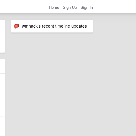
Home
Sign Up
Sign In
wmhack's recent timeline updates