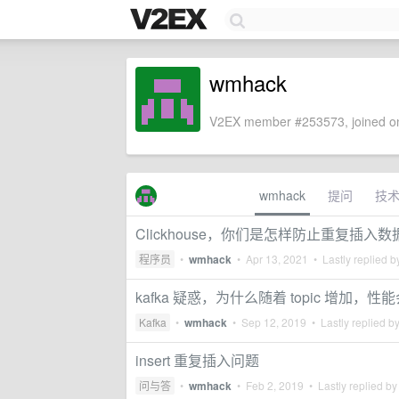
wmhack
V2EX member #253573, joined on
wmhack
提问
技
Clickhouse，你们是怎样防止重复插入
程序员
•
wmhack
•
Apr 13, 2021
• Lastly replied 
kafka 疑惑，为什么随着 topic 增加，
Kafka
•
wmhack
•
Sep 12, 2019
• Lastly replied b
insert 重复插入问题
问与答
•
wmhack
•
Feb 2, 2019
• Lastly replied b