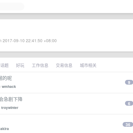
 2017-09-10 22:41:50 +08:00
术话题
好玩
工作信息
交易信息
城市相关
数据的呢
9
by
wmhack
性能会急剧下降
6
y
troywinter
36
y
akira