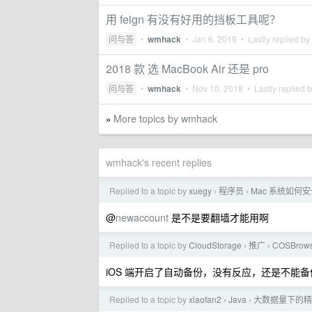
用 feign 有没有好用的挡板工具呢？
问与答
•
wmhack
•
Jan 6, 2019
• Lastly replied by
2018 款 选 MacBook Air 还是 pro
问与答
•
wmhack
•
Nov 10, 2018
• Lastly replied 
More topics by wmhack
»
wmhack's recent replies
Replied to a topic by
xuegy
程序员
Mac 系统如何安全
›
›
@
newaccount
是不是要翻墙才能用啊
Replied to a topic by
CloudStorage
推广
COSBr
›
›
iOS 端开启了自动备份，没有反应，还是不能备
Replied to a topic by
xiaofan2
Java
大数据量下的精
›
›