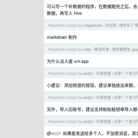
可以写一个补数据的程序，在数据跑完之后，去 hi
数据，再写入 hive
Replied to a topic by
magicbook
问与答
快毕业了 
›
›
markdown 制作
Replied to a topic by
risky
移动开发
现在做原生 ap
›
›
为什么没人提 uni-app
Replied to a topic by
wizjin
分享创造
分享一个自己写的
›
›
小建议：添加频道的按钮，建议单独放出来额。
Replied to a topic by
wizjin
分享创造
分享一个自己写的
›
›
另外，导入旧账号，建议支持粘贴秘钥串导入额
Replied to a topic by
wizjin
分享创造
分享一个自己写的
›
›
@
wizjin
如果能发送给多个人，不加密消息，其