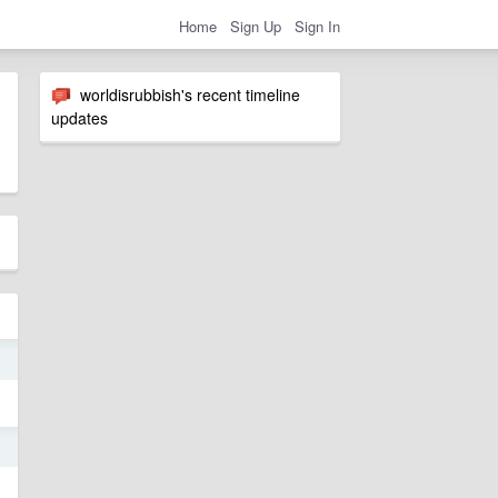
Home
Sign Up
Sign In
worldisrubbish's recent timeline
updates
2
5