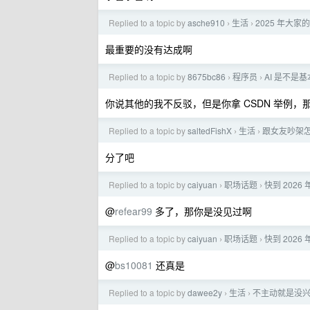
Replied to a topic by
asche910
生活
2025 年大家的
›
›
最重要的没有达成啊
Replied to a topic by
8675bc86
程序员
AI 是不是基
›
›
你说其他的我不反驳，但是你拿 CSDN 举例，
Replied to a topic by
saltedFishX
生活
跟女友吵架
›
›
分了吧
Replied to a topic by
caiyuan
职场话题
快到 202
›
›
@
refear99
多了，那你是没见过啊
Replied to a topic by
caiyuan
职场话题
快到 202
›
›
@
bs10081
还真是
Replied to a topic by
dawee2y
生活
不主动就是没
›
›