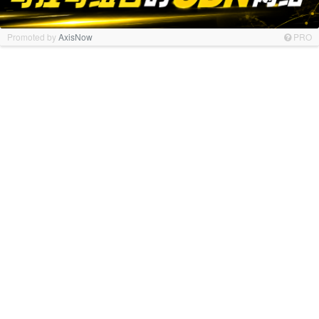
Promoted by
AxisNow
PRO