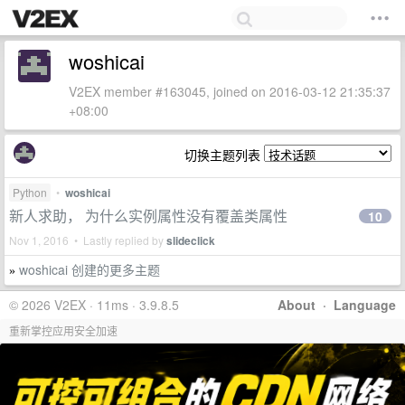
woshicai
V2EX member #163045, joined on 2016-03-12 21:35:37
+08:00
切换主题列表
Python
•
woshicai
新人求助， 为什么实例属性没有覆盖类属性
10
Nov 1, 2016 • Lastly replied by
slideclick
woshicai 创建的更多主题
»
© 2026 V2EX · 11ms · 3.9.8.5
About
·
Language
重新掌控应用安全加速