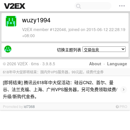
wuzy1994
V2EX member #122046, joined on 2015-06-12 22:28:19
+08:00
切换主题列表
© 2026 V2EX · 6ms · 3.9.8.5
About
·
Language
618年中大促即将结束：国内外VPS服务器，99元起，续费代金券
[即将结束] 腾讯云618年中大促活动：硅谷CN2、首尔、曼
›
谷、法兰克福、上海、广州VPS服务器，另可免费领取续费/
升级/新购代金券。
Promoted by
id7368
PRO