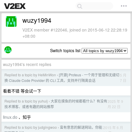
wuzy1994
V2EX member #122046, joined on 2015-06-12 22:28:19
+08:00
Switch topics list
wuzy1994's recent replies
Replied to a topic by HeMinWon
[开源] Proteus - 一个用于管理和无缝切
5 月
›
7 日
换 Claude Code Provider 的 CLI 工具，支持并行隔离会话
看着不错 等会试一下
Replied to a topic by yuhuij
大家在摸鱼的时候都看什么？有没有
2025 年 9
›
月 22 日
技术博客、或者有趣的网站推荐
linux.do
、知乎
Replied to a topic by judgingwoo
蛮有意思的解谜网站，你能
2015 年 6 月
›