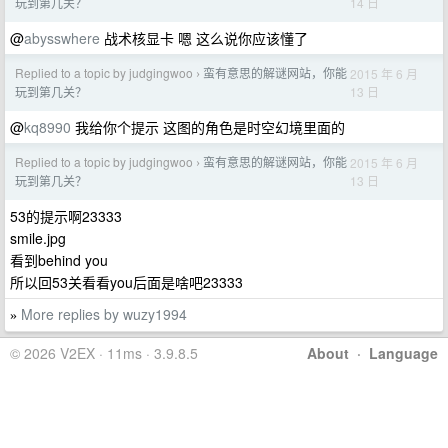
14 日
玩到第几关？
@
abysswhere
战术核显卡 嗯 这么说你应该懂了
Replied to a topic by judgingwoo
蛮有意思的解谜网站，你能
2015 年 6 月
›
13 日
玩到第几关？
@
kq8990
我给你个提示 这图的角色是时空幻境里面的
Replied to a topic by judgingwoo
蛮有意思的解谜网站，你能
2015 年 6 月
›
13 日
玩到第几关？
53的提示啊23333
smile.jpg
看到behind you
所以回53关看看you后面是啥吧23333
More replies by wuzy1994
»
© 2026 V2EX · 11ms · 3.9.8.5
About
·
Language