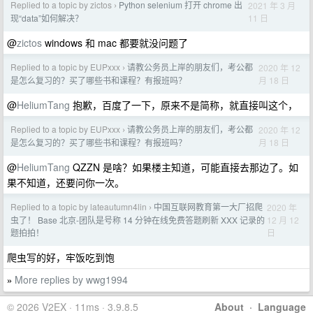
Replied to a topic by zictos
Python selenium 打开 chrome 出
2021 年 3 月
›
11 日
现“data”如何解决？
@
zictos
windows 和 mac 都要就没问题了
Replied to a topic by EUPxxx
请教公务员上岸的朋友们，考公都
2020 年 12
›
月 18 日
是怎么复习的？买了哪些书和课程？有报班吗？
@
HeliumTang
抱歉，百度了一下，原来不是简称，就直接叫这个，
Replied to a topic by EUPxxx
请教公务员上岸的朋友们，考公都
2020 年 12
›
月 18 日
是怎么复习的？买了哪些书和课程？有报班吗？
@
HeliumTang
QZZN 是啥？如果楼主知道，可能直接去那边了。如
果不知道，还要问你一次。
Replied to a topic by lateautumn4lin
中国互联网教育第一大厂招爬
2020 年
›
12 月 12
虫了！ Base 北京-团队是号称 14 分钟在线免费答题刷新 XXX 记录的
日
题拍拍！
爬虫写的好，牢饭吃到饱
More replies by wwg1994
»
© 2026 V2EX · 11ms · 3.9.8.5
About
·
Language