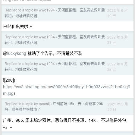
Replied to a topic by wwg1994
天河区招租，室友调去深圳要
2022 年 6 月
›
19 日
转租。地址君紫花园
已经租出去啦 ~
Replied to a topic by wwg1994
天河区招租，室友调去深圳要
2022 年 3 月
›
31 日
转租。地址君紫花园
@
luckykong
就贴了个告示，不清楚装不装
Replied to a topic by wwg1994
天河区招租，室友调去深圳要
2022 年 3 月
›
28 日
转租。地址君紫花园
![200](
https://wx2.sinaimg.cn/mw2000/e3ef9ffbgy1h0q033zvesj21be0zjq6
m.jpg
)
Replied to a topic by mmmfj
广州前端 15k，去上海能拿 20K
2021 年 3 月
›
22 日
吗，准备裸辞换城市了
广州，965, 周末稳定双休，遇节假日不补班，14k 。不过俺是外包
=。=