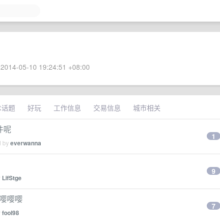
2014-05-10 19:24:51 +08:00
术话题
好玩
工作信息
交易信息
城市相关
件呢
1
d by
everwanna
9
y
LifStge
，嘤嘤嘤
7
y
fool98