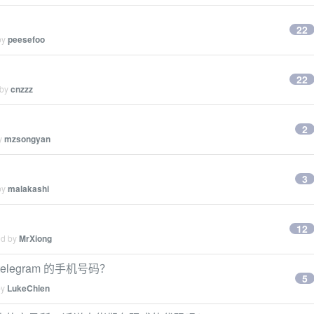
22
by
peesefoo
22
 by
cnzzz
2
by
mzsongyan
3
by
malakashi
12
ed by
MrXiong
egram 的手机号码？
5
by
LukeChien