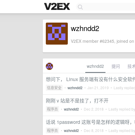
wzhndd2
V2EX member #62345, joined on 
wzhndd2
提问
技
想问下， Linux 服务端有没有什么安全软
信息安全
•
wzhndd2
•
Jan 21, 2019
• Lastly replie
刚刚 v 站是不是挂了，打不开
程序员
•
wzhndd2
•
Dec 2, 2018
• Lastly replied b
话说 1password 这账号是怎样的逻辑呀
程序员
•
wzhndd2
•
Dec 8, 2018
• Lastly replied b