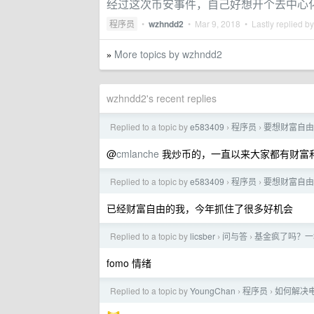
经过这次币安事件，自己好想开个去中心
程序员
•
wzhndd2
•
Mar 9, 2018
• Lastly replied b
More topics by wzhndd2
»
wzhndd2's recent replies
Replied to a topic by
e583409
程序员
要想财富自由
›
›
@
cmlanche
我炒币的，一直以来大家都有财富
Replied to a topic by
e583409
程序员
要想财富自由
›
›
已经财富自由的我，今年抓住了很多好机会
Replied to a topic by
licsber
问与答
基金疯了吗？一
›
›
fomo 情绪
Replied to a topic by
YoungChan
程序员
如何解决
›
›