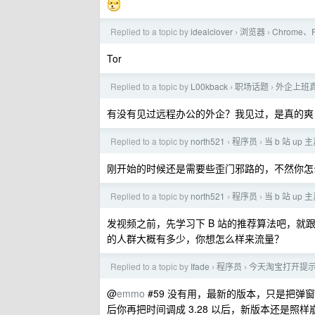
Replied to a topic by
idealclover
浏览器
Chrome、
›
›
Tor
Replied to a topic by
L00kback
职场话题
外企上班
›
›
有没有见过远程办公的外企？我见过，是真的爽
Replied to a topic by
north521
程序员
当 b 站 u
›
›
刚开始的时候还是需要些歪门邪路的，不然你怎
Replied to a topic by
north521
程序员
当 b 站 u
›
›
发视频之前，先学习下 B 站的推荐算法吧，就跟
的人群大概有多少，你想怎么样来流量？
Replied to a topic by
Ifade
程序员
今天淘宝打开提示
›
›
@
emmo
#59 没有用，最新的版本，只是把
后你再把时间调成 3.28 以后，新版本还是照样