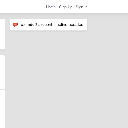
Home
Sign Up
Sign In
wzhndd2's recent timeline updates