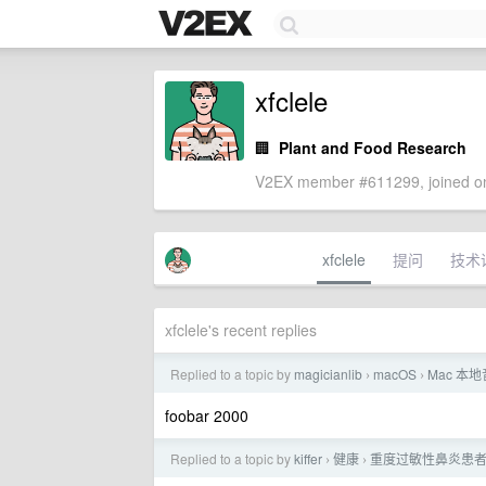
xfclele
🏢
Plant and Food Research
V2EX member #611299, joined on
xfclele
提问
技术
xfclele's recent replies
Replied to a topic by
magicianlib
macOS
Mac 本
›
›
foobar 2000
Replied to a topic by
kiffer
健康
重度过敏性鼻炎患者
›
›