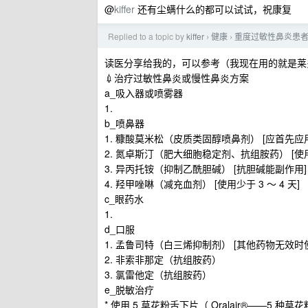
@
kiffer
还有尘螨什么的都可以试试，祝康复
Replied to a topic by
kiffer
健康
重度过敏性鼻炎患者
›
›
读医分享给我的，可以参考（我现在用的就是莱
💉治疗过敏性鼻炎或慢性鼻炎方案
a_吸入器或喷雾器
1.
b_喷鼻器
1. 糠酸莫米松（皮质类固醇喷鼻剂） [应首先应
2. 氮卓斯汀（肥大细胞稳定剂、抗组胺药） [使用
3. 异丙托铵（抑制乙酰胆碱） [抗胆碱能副作用]
4. 羟甲唑啉（减充血剂） [使用少于 3 ～ 4 天]
c_眼药水
1.
d_口服
1. 孟鲁司特（白三烯抑制剂） [其他药物无效时
2. 非索非那定（抗组胺药）
3. 氯雷他定（抗组胺药）
e_脱敏治疗
* 使用 5 草花粉舌下片（ Oralair®—