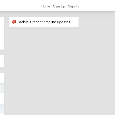
Home
Sign Up
Sign In
xfclele's recent timeline updates
5
5