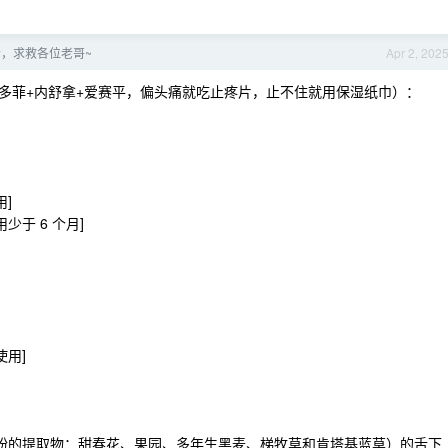
，求救各位老哥~
Apr 2, 202
多菲+内舒拿+爱赛平，偏头痛就吃止疼片，止不住就用保湿纸巾）：
用]
少于 6 个月]
使用]
—5 种草花粉的提取物：甜春花、果园、多年生黑麦、梯牧草和肯塔基蓝草）的舌下