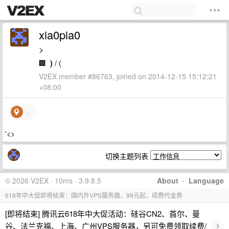
xia0pia0
>
🏢
)
/ (
V2EX member #86763, joined on 2014-12-15 15:12:21
+08:00
.
'<>
切换主题列表
© 2026 V2EX · 10ms · 3.9.8.5
About
·
Language
618年中大促即将结束：国内外VPS服务器，99元起，续费代金券
[即将结束] 腾讯云618年中大促活动：硅谷CN2、首尔、曼
›
谷、法兰克福、上海、广州VPS服务器，另可免费领取续费/