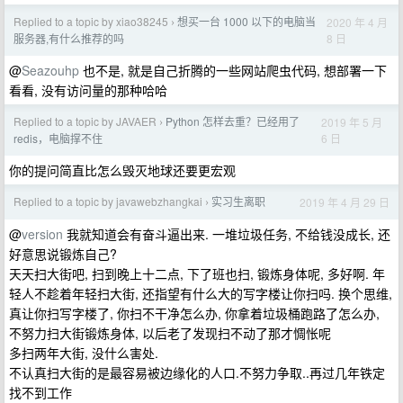
Replied to a topic by xiao38245
想买一台 1000 以下的电脑当
2020 年 4 月
›
8 日
服务器,有什么推荐的吗
@
Seazouhp
也不是, 就是自己折腾的一些网站爬虫代码, 想部署一下
看看, 没有访问量的那种哈哈
Replied to a topic by JAVAER
Python 怎样去重？已经用了
2019 年 5 月
›
6 日
redis，电脑撑不住
你的提问简直比怎么毁灭地球还要更宏观
Replied to a topic by javawebzhangkai
实习生离职
2019 年 4 月 29 日
›
@
version
我就知道会有奋斗逼出来. 一堆垃圾任务, 不给钱没成长, 还
好意思说锻炼自己?
天天扫大街吧, 扫到晚上十二点, 下了班也扫, 锻炼身体呢, 多好啊. 年
轻人不趁着年轻扫大街, 还指望有什么大的写字楼让你扫吗. 换个思维,
真让你扫写字楼了, 你扫不干净怎么办, 你拿着垃圾桶跑路了怎么办,
不努力扫大街锻炼身体, 以后老了发现扫不动了那才惆怅呢
多扫两年大街, 没什么害处.
不认真扫大街的是最容易被边缘化的人口.不努力争取..再过几年铁定
找不到工作