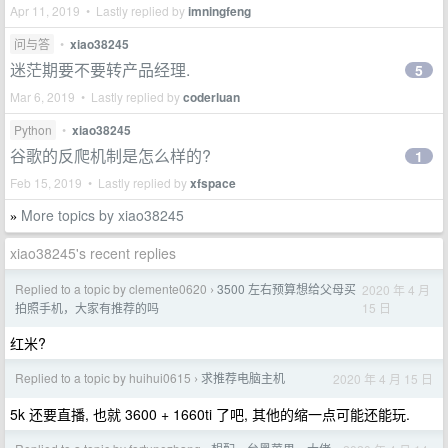
Apr 11, 2019 • Lastly replied by
imningfeng
问与答
•
xiao38245
迷茫期要不要转产品经理.
5
Mar 6, 2019 • Lastly replied by
coderluan
Python
•
xiao38245
谷歌的反爬机制是怎么样的?
1
Feb 15, 2019 • Lastly replied by
xfspace
More topics by xiao38245
»
xiao38245's recent replies
Replied to a topic by clemente0620
3500 左右预算想给父母买
2020 年 4 月
›
15 日
拍照手机，大家有推荐的吗
红米?
Replied to a topic by huihui0615
求推荐电脑主机
2020 年 4 月 15 日
›
5k 还要直播, 也就 3600 + 1660ti 了吧, 其他的缩一点可能还能玩.