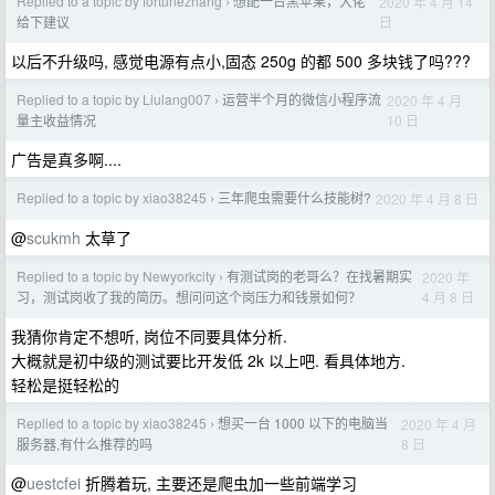
Replied to a topic by fortunezhang
想配一台黑苹果，大佬
2020 年 4 月 14
›
日
给下建议
以后不升级吗, 感觉电源有点小,固态 250g 的都 500 多块钱了吗???
Replied to a topic by Liulang007
运营半个月的微信小程序流
2020 年 4 月
›
10 日
量主收益情况
广告是真多啊....
Replied to a topic by xiao38245
三年爬虫需要什么技能树?
2020 年 4 月 8 日
›
@
scukmh
太草了
Replied to a topic by Newyorkcity
有测试岗的老哥么？在找暑期实
2020 年
›
4 月 8 日
习，测试岗收了我的简历。想问问这个岗压力和钱景如何？
我猜你肯定不想听, 岗位不同要具体分析.
大概就是初中级的测试要比开发低 2k 以上吧. 看具体地方.
轻松是挺轻松的
Replied to a topic by xiao38245
想买一台 1000 以下的电脑当
2020 年 4 月
›
8 日
服务器,有什么推荐的吗
@
uestcfei
折腾着玩, 主要还是爬虫加一些前端学习