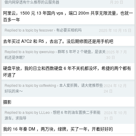
月 20 日
做内网穿透有什么推荐的云服务器
阿里云，1500 元 13 年国内 vps ，端口 200m 共享无限流量，也就一
百多一年
Replied to a topic by fescover
有必要买相机吗
2025 年 10 月 15 日
›
去年买过 A7C2 和 R5 ，去出了。没后期修图还是用手机吧
Replied to a topic by qweruiop
群晖 5 年坏 2 个硬盘，是该关
2025 年 7 月
›
30 日
机还是休眠？
硬盘平放，我的日立和西数硬盘 6 年不关机都没坏，希捷的两个都有
坏道了
Replied to a topic by coffeeking
本人爱折腾，请大佬推荐些
2024 年 12 月
›
24 日
好玩的来～
摄影
Replied to a topic by LLLeo
想把 6 年的油车置换二手新能
2024 年 10 月
›
31 日
源车，求指导
我的 16 年秦 DM ，两万块，绿牌，买了一年，开着好好的