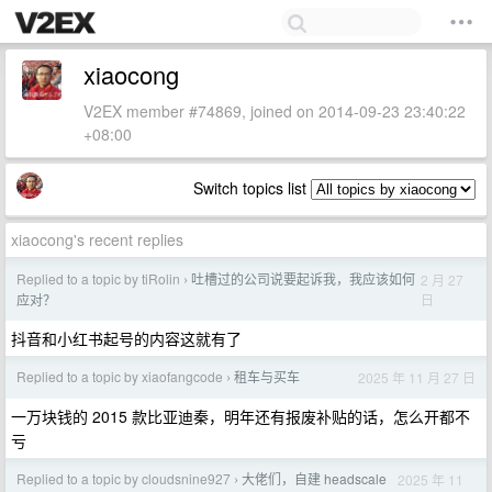
xiaocong
V2EX member #74869, joined on 2014-09-23 23:40:22
+08:00
Switch topics list
xiaocong's recent replies
Replied to a topic by tiRolin
吐槽过的公司说要起诉我，我应该如何
2 月 27
›
日
应对？
抖音和小红书起号的内容这就有了
Replied to a topic by xiaofangcode
租车与买车
2025 年 11 月 27 日
›
一万块钱的 2015 款比亚迪秦，明年还有报废补贴的话，怎么开都不
亏
Replied to a topic by cloudsnine927
大佬们，自建 headscale
2025 年 11
›