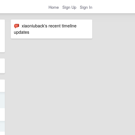
Home
Sign Up
Sign In
xiaoniuback's recent timeline
updates
7
7