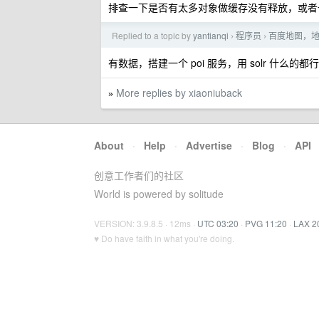
排查一下是否有太多对象做缓存没有释放，或者
Replied to a topic by
yantianqi
程序员
百度地图，
›
›
有数据，搭建一个 poi 服务，用 solr 什么
More replies by xiaoniuback
»
About
·
Help
·
Advertise
·
Blog
·
API
创意工作者们的社区
World is powered by solitude
VERSION: 3.9.8.5 · 12ms ·
UTC 03:20
·
PVG 11:20
·
LAX 2
♥ Do have faith in what you're doing.