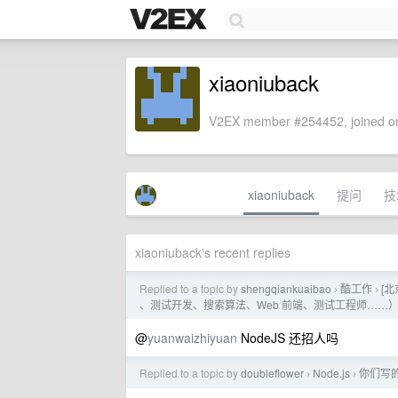
xiaoniuback
V2EX member #254452, joined on
xiaoniuback
提问
技
xiaoniuback's recent replies
Replied to a topic by
shengqiankuaibao
酷工作
[北
›
›
、测试开发、搜索算法、Web 前端、测试工程师……
@
yuanwaizhiyuan
NodeJS 还招人吗
Replied to a topic by
doubleflower
Node.js
你们写的
›
›