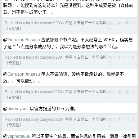
联网上，能搜到有这句诗么？我是没搜到。这种生成要是被自媒体转
载，岂不是生成历史了。。
Replied to a topic by xiaoyao9933
希望 V 友建立一个网站叫
2023 年 1 月 10
›
日
《专家说》
@
GeruzoniAnsasu
应该挪哪个节点呢。不太经常上 V2EX ，确实忘
了这个节点是分享成品的了，我以为是分享想法的那个节点。
Replied to a topic by xiaoyao9933
希望 V 友建立一个网站叫
2023 年 1 月 10
›
日
《专家说》
@
GeruzoniAnsasu
明人不说暗话，没啥不敢承认的，我就是不
敢。。可以挪动。。
Replied to a topic by xiaoyao9933
希望 V 友建立一个网站叫
2023 年 1 月 10
›
日
《专家说》
@
hidemyself
以官方报道的 title 为准。
Replied to a topic by xiaoyao9933
希望 V 友建立一个网站叫
2023 年 1 月 10
›
日
《专家说》
@
yaphets666
所以不要生产信息，而做信息的引用者。消息一律引用