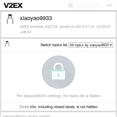
xiaoyao9933
V2EX member #32733, joined on 2013-01-21 16:53:01
+08:00
Switch topics list
Per xiaoyao9933's settings, the topics list is hidden
Deals
info, including closed deals, is not hidden
xiaoyao9933's recent replies