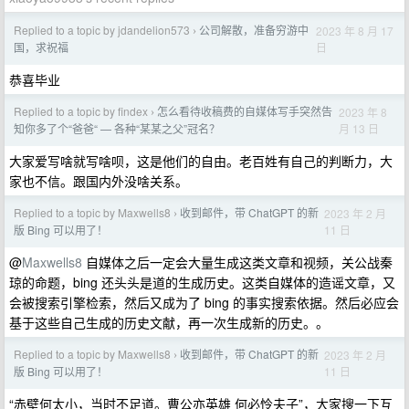
Replied to a topic by jdandelion573
公司解散，准备穷游中
2023 年 8 月 17
›
日
国，求祝福
恭喜毕业
Replied to a topic by findex
怎么看待收稿费的自媒体写手突然告
2023 年 8
›
月 13 日
知你多了个“爸爸“ — 各种“某某之父”冠名？
大家爱写啥就写啥呗，这是他们的自由。老百姓有自己的判断力，大
家也不信。跟国内外没啥关系。
Replied to a topic by Maxwells8
收到邮件，带 ChatGPT 的新
2023 年 2 月
›
11 日
版 Bing 可以用了！
@
Maxwells8
自媒体之后一定会大量生成这类文章和视频，关公战秦
琼的命题，bing 还头头是道的生成历史。这类自媒体的造谣文章，又
会被搜索引擎检索，然后又成为了 bing 的事实搜索依据。然后必应会
基于这些自己生成的历史文献，再一次生成新的历史。。
Replied to a topic by Maxwells8
收到邮件，带 ChatGPT 的新
2023 年 2 月
›
11 日
版 Bing 可以用了！
“赤壁何太小，当时不足道。曹公亦英雄 何必怜夫子”，大家搜一下互