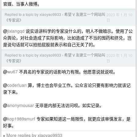
官媒、当事人微博。
Replied to a topic by xiaoyao9933
希望 V 友建立一个网站叫
2023 年 1 月 10
›
日
《专家说》
@
jixiangqd
说实话讲科学的专家没什么的，明人不做暗示。使用了公
众舆论，对社会造成了实际影响，比如造成了不当的囤药和挤兑，岂
是说句话就可以拍拍屁股就表示和自己无关了的。
Replied to a topic by xiaoyao9933
希望 V 友建立一个网站叫
2023 年 1 月 10
›
日
《专家说》
@
wu67
不具名的专家说的话影响力有限。他愿意说就说呗。
@
coderluan
算，博士也会毕业工作。公众言论只要有影响力就该记
录下来。
@
anonymousar
无非是内部无法访问呗。如实记录。
@
kop1989smurf
专家如果知道这一局限性，就更应该审慎发言，是
好事。
More replies by xiaoyao9933
»