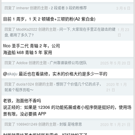
回复了 imherer 创建的主题
2 段或者 3 段奶粉推荐
3 月 6 日
›
目前 1 周岁，1 天 2 顿辅食+三顿奶粉(A2 紫白金)
回复了 ModiKa2022 创建的主题
问一下, 大家现在手里正在敲击的键
1 月 23
›
日
盘, 都用了多久了?
filco 圣手二代 青轴 2 年，公司
海盗船 k68 青轴 5 年 家用
回复了 AddIce 创建的主题
广州靠谱装修公司/团队
2025 年 5 月 20 日
›
@
akaju
最近也在看装修，实木的价格大约是多少一平的
回复了 duola1024 创建的主题
想到了个价值几个亿的点子，
2020 年 1 月
›
21 日
就差个程序员啦～
老铁，泡面他不香吗
说正经的：如果是 12306 的功能拓展或者小程序倒是挺好的，使用场
景有限，没必要搞 APP
回复了 1069401249 创建的主题
封版 是啥意思
2020 年 1 月 21 日
›