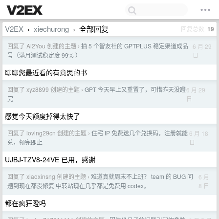
V2EX
xiechurong
全部回复
回复总数
19
›
›
回复了 Ai2You 创建的主题
抽 5 个智友社的 GPTPLUS 稳定渠道成品
6 月 29
›
日
号（满月测试稳定度 99% ）
聊聊您最近看的有意思的书
回复了 xyz8899 创建的主题
GPT 今天早上又重置了，可惜昨天没蹬
6 月 29
›
日
完
感觉今天额度掉得太快了
回复了 loving29cn 创建的主题
住宅 IP 免费送几个兑换码，注册就能
6 月 18
›
日
兑，领完即止
UJBJ-TZV8-24VE 已用，感谢
回复了 xiaoxinsng 创建的主题
难道真就周末不上班？ team 的 BUG 问
6 月
›
8 日
题到现在都没修复 中转站现在几乎都是免费用 codex。
都在疯狂蹬吗