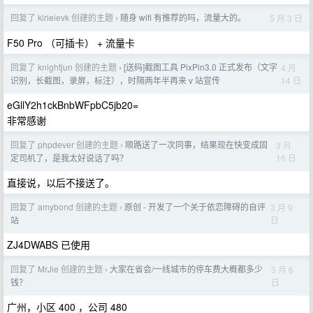
回复了 kirieievk 创建的主题
随身 wifi 有推荐的吗，流量大的。
5 月 3 日
›
F50 Pro （可插卡） + 流量卡
回复了 knightjun 创建的主题
[送码]截图工具 PixPin3.0 正式发布（文字
4 月
›
14 日
识别，长截图，录屏，标注），时隔两年半再来 v 站宣传
eGllY2h1ckBnbWFpbC5jb20=
非常感谢
回复了 phpdever 创建的主题
顺路送了一次同事，结果现在快变成固
3 月
›
16 日
定司机了，是我太好说话了吗？
直接说，以后不接送了。
回复了 amybond 创建的主题
原创 - 开发了一个关于依恋障碍的自评
3 月 9
›
日
站
ZJ4DWABS 已使用
回复了 MrJie 创建的主题
大家在省会/一线城市的停车费大概都多少
3 月 6
›
日
钱？
广州，小区 400 ，公司 480