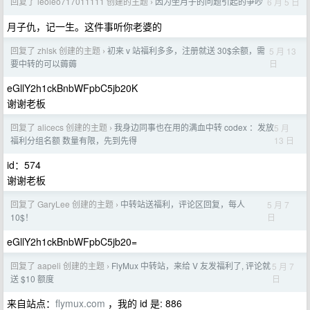
回复了 leoleo717011111 创建的主题
因为坐月子的问题引起的争吵
6 月 5 日
›
月子仇，记一生。这件事听你老婆的
回复了 zhlsk 创建的主题
初来 v 站福利多多，注册就送 30$余额，需
5 月 13
›
日
要中转的可以薅薅
eGllY2h1ckBnbWFpbC5jb20K
谢谢老板
回复了 alicecs 创建的主题
我身边同事也在用的满血中转 codex ：发放
5 月
›
13 日
福利分组名额 数量有限，先到先得
id：574
谢谢老板
回复了 GaryLee 创建的主题
中转站送福利，评论区回复，每人
5 月 7
›
日
10$！
eGllY2h1ckBnbWFpbC5jb20=
回复了 aapeli 创建的主题
FlyMux 中转站，来给 V 友发福利了, 评论就
5 月 7
›
日
送 $10 额度
来自站点：
flymux.com
，我的 id 是: 886