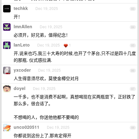
techkk
Dec 19, 2025
83
开！
lmnAllen
Dec 19, 2025
84
必须开，好兄弟，值得纪念！
IanLeto
Dec 19, 2025
1
85
开,说来也巧,我三十大寿的时候,也开了个茅台,只不过是四十几度
的那瓶. 仪式感拉满.
yxcoder
Dec 19, 2025
86
人生得意须尽欢，莫使金樽空对月
doyel
Dec 19, 2025
87
一千多，也不是消费不起啊，真想喝现在买两瓶尝下，正好跌了
那么多，很合适了。
不想喝的人，你送他他都不要喝的
unco020511
Dec 19, 2025
88
你都说到这份上了,那肯定得开