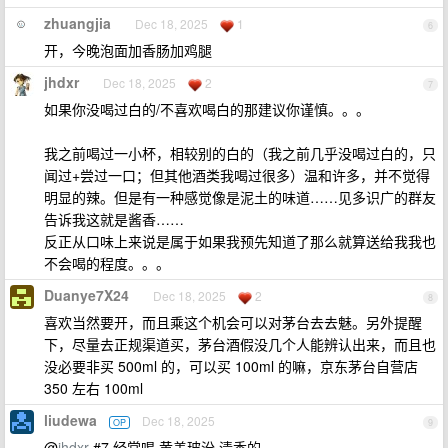
zhuangjia
Dec 18, 2025
1
6
开，今晚泡面加香肠加鸡腿
jhdxr
Dec 18, 2025
2
7
如果你没喝过白的/不喜欢喝白的那建议你谨慎。。。
我之前喝过一小杯，相较别的白的（我之前几乎没喝过白的，只
闻过+尝过一口；但其他酒类我喝过很多）温和许多，并不觉得
明显的辣。但是有一种感觉像是泥土的味道……见多识广的群友
告诉我这就是酱香……
反正从口味上来说是属于如果我预先知道了那么就算送给我我也
不会喝的程度。。。
Duanye7X24
Dec 18, 2025
2
8
喜欢当然要开，而且乘这个机会可以对茅台去去魅。另外提醒
下，尽量去正规渠道买，茅台酒假没几个人能辨认出来，而且也
没必要非买 500ml 的，可以买 100ml 的嘛，京东茅台自营店
350 左右 100ml
liudewa
Dec 18, 2025
OP
9
@
jhdxr
#7 经常喝 黄盖玻汾 清香的