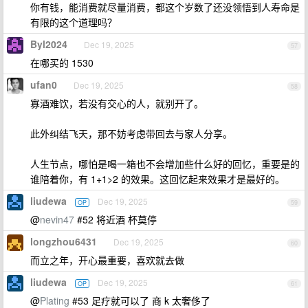
你有钱，能消费就尽量消费，都这个岁数了还没领悟到人寿命是
有限的这个道理吗？
Byl2024
Dec 19, 2025
57
在哪买的 1530
ufan0
Dec 19, 2025
58
寡酒难饮，若没有交心的人，就别开了。
此外纠结飞天，那不妨考虑带回去与家人分享。
人生节点，哪怕是喝一箱也不会增加些什么好的回忆，重要是的
谁陪着你，有 1+1>2 的效果。这回忆起来效果才是最好的。
liudewa
Dec 19, 2025
OP
59
@
nevin47
#52 将近酒 杯莫停
longzhou6431
Dec 19, 2025
60
而立之年，开心最重要，喜欢就去做
liudewa
Dec 19, 2025
OP
61
@
Plating
#53 足疗就可以了 商 k 太奢侈了