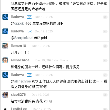
我总感觉开白酒不如开香槟啊，虽然喷了确实有点浪费，但是氛
围感还是足的哈哈哈哈
liudewa
Dec 19, 2025
OP
70
@
oppoic
#66 主要没成家的原因吧
liudewa
Dec 19, 2025
OP
71
@
ScorpioNeal
#57 pdd
ilemon18
Dec 19, 2025
72
开开开！！！
allinschroe
Dec 19, 2025 via iPhone
73
和健身的朋友一起，还喝什么酒啊，健身房见
liudewa
Dec 19, 2025
OP
74
@
allinschroe
#73 工作日天天约健身 周六要约击剑 比试一下,看
看之前健身的'硬度'如何
xiao8276
Dec 19, 2025
75
经常喝清香的买 青花 20 吧
LeslieLee
Dec 19, 2025
76