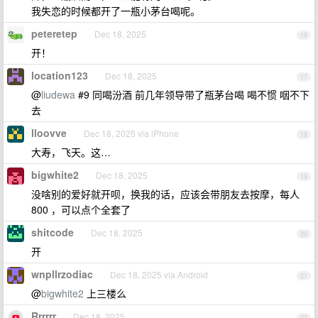
我失恋的时候都开了一瓶小茅台喝呢。
peteretep
Dec 18, 2025
16
开！
location123
Dec 18, 2025
17
@
liudewa
#9 同喝汾酒 前几年领导带了瓶茅台喝 喝不惯 咽不下
去
lloovve
Dec 18, 2025 via iPhone
18
大寿，飞天。这…
bigwhite2
Dec 18, 2025
19
没啥别的爱好就开呗，换我的话，应该会带朋友去按摩，每人
800 ，可以点个全套了
shitcode
Dec 18, 2025
20
开
wnpllrzodiac
Dec 18, 2025 via Android
21
@
bigwhite2
上三楼么
Rrrrrr
Dec 18, 2025
22