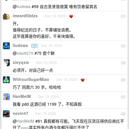
@
liudewa
#59 自古圣贤皆寂寞 唯有饮者留其名
imesrdfi8dzs
Dec 19, 2025
1
77
开。
值得纪念的日子，不算铺张浪费。
这毕竟算是你的喜好，千来块值得。
liudewa
Dec 19, 2025
OP
78
@
xiao8276
#75 尝个鲜
xieyqxie
Dec 19, 2025
79
必须开，对自己好一点
WithoutSugarMiao
Dec 19, 2025
1
80
巧了 同周六 30 岁。哈哈哈
HanMeiM
Dec 19, 2025
81
我看 pdd 这酒已经 1199 了，不知真假
nevin47
Dec 19, 2025
82
@
HanMeiM
#81 真假都有可能。飞天现在压货压得供应商扛不
住了——其实所有白酒今年都压得扛不住了