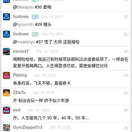
@
blessyou
#30 爱喝
liudewa
Dec 19, 2025
OP
50
@
tycoontin
#29 噱头
liudewa
Dec 19, 2025
OP
51
@
msaionyc
#37 悟了 大师 这就梭哈
nevin47
Dec 19, 2025
52
喝啊哈哈哈，我自己有时候项目顺利过点或者结项了，一样会在
家里开瓶喝两口。人生得意须尽欢，莫使金樽空对月
Plating
Dec 19, 2025
53
单身的话，飞天不够，直接商 K
ZDaYu
Dec 19, 2025
54
开 和出去玩一样 终不似少年游
eod
Dec 19, 2025
55
开，人生能有几个 30 年，40 年，50 年...
GyroZeppeli13
Dec 19, 2025
56