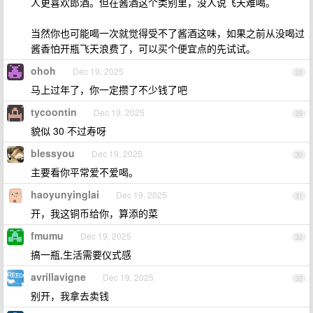
人更喜欢郎酒。但在酱酒这个类别里，没人说飞天难喝。
当然你也可能喝一次就觉得受不了酱酒这味，如果之前从没喝过
酱香怕开瓶飞天浪费了，可以买个便宜点的先试试。
ohoh
Dec 19, 2025
28
马上过年了，你一定攒了不少钱了吧
tycoontin
Dec 19, 2025
29
貌似 30 不过寿呀
blessyou
Dec 19, 2025
30
主要看你平常爱不爱喝。
haoyunyinglai
Dec 19, 2025
31
开，我这铜币给你，算添的菜
fmumu
Dec 19, 2025
32
搞一瓶,生活需要仪式感
avrillavigne
Dec 19, 2025
33
别开，我拿去卖钱