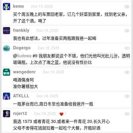
kemo
Dec 19, 2025
89
买个周五晚上的车票回老家，订几个好菜到家里，找到老父亲，
开了这个酒，喝了
frankkly
Dec 19, 2025
90
我也有此想法，过年准备买两瓶跟我爸一起喝
Dogergo
Dec 19, 2025
91
@
liudewa
#9 我朋友都说这个不错，他们光他叫光肚儿汾，透明
玻璃瓶，上次点了海之蓝，他说没有性价比
wangedenr
Dec 19, 2025
92
喝酒傷身阿
准你薯條加大
ATKLLL
Dec 19, 2025
93
一瓶茅台而已,周日冬至也准备给我爸开一瓶
rojer12
Dec 19, 2025
1
94
我选 1573 或者青花 30,或者来一件青花 20,长久开心
父母不舍得花钱就拉着一起吃个大餐，开瓶好酒