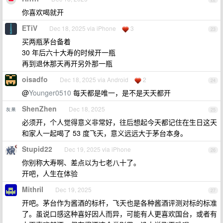
你喜欢喝就开
ETiV
Dec 18, 2025 via iPhone
3
23
买两瓶茅台备着
30 年后六十大寿的时候开一瓶
再到退休那天再开另外那一瓶
oisadfo
Dec 18, 2025 via Android
2
24
@
Younger0510
每天都是唯一，是不是天天都开
ShenZhen
Dec 18, 2025
25
必须开，个人觉得意义非常好，往后想起今天都记住在生日这天
和家人一起喝了 53 度飞天，意义远远大于茅台本身。
Stupid22
Dec 19, 2025 via iPhone
26
你别称大寿啊、差点以为七老八十了。
开吧，人生在体验
Mithril
Dec 19, 2025
27
开吧。茅台作为酱酒的标杆，飞天也是各种酱酒评测对标的标准
了。虽说口感这种喜好因人而异，可能有人更喜欢国台，或者有