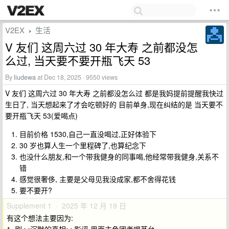
V2EX
生活
›
V 友们 这周六过 30 年大寿 之前都没怎
么过, 当天要不要开瓶飞天 53
By
liudewa
at Dec 18, 2025 · 9550 views
V 友们 这周六过 30 年大寿 之前都没怎么过 都是我妈提前提醒我快过
生日了, 当天想起来了才会吃顿好的 目前单身,现在纠结的是 当天要不
要开瓶飞天 53(爱喝点)
目前价格 1530,自己一直没喝过,正好体验下
30 岁也算人生一个里程碑了,也算纪念下
也没什么朋友,和一个带我健身的同事喝,他经常带我健身,关系不
错
感觉很奢侈, 主要是父母见我没成家,都不舍得花钱
要不要开?
Supplement 1 · 2025 年 12 月 19 日
有这个想法主要因为: