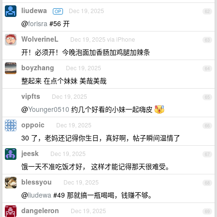
liudewa
Dec 19, 2025
OP
62
@
forisra
#56 开
WolverineL
Dec 19, 2025 via iPhone
63
开！必须开！今晚泡面加香肠加鸡腿加辣条
boyzhang
Dec 19, 2025
64
整起来 在点个妹妹 美哉美哉
vipfts
Dec 19, 2025
65
@
Younger0510
约几个好看的小妹一起嗨皮
oppoic
Dec 19, 2025
66
30 了，老妈还记得你生日，真好啊，帖子瞬间温情了
jeesk
Dec 19, 2025
67
饿一天不准吃饭才好， 这样才能记得那天很难受。
blessyou
Dec 19, 2025
68
@
liudewa
#49 那就搞一瓶喝喝，钱赚不够。
dangeleron
Dec 19, 2025
69