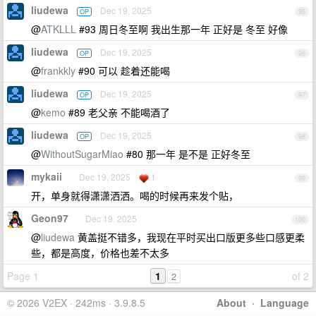
liudewa
Dec 19, 2025
OP
95
@
ATKLLL
#93 周日冬至啊 我出生那一年 正好是 冬至 好像
liudewa
Dec 19, 2025
OP
96
@
frankkly
#90 可以 趁着还能喝
liudewa
Dec 19, 2025
OP
97
@
kemo
#89 老父亲 不能喝酒了
liudewa
Dec 19, 2025
OP
98
@
WithoutSugarMiao
#80 那一年 是不是 正好冬至
mykaii
Dec 19, 2025
1
99
开，单身就得潇潇洒洒。喝的时候再来发个贴，
Geon97
Dec 19, 2025
100
@
liudewa
黄盖挺不错多，我现在平时买出口版更多些口感更柔
些，都是高度，价格也差不太多
Page 1
1
of 2
2
© 2026 V2EX · 242ms · 3.9.8.5
About
·
Language