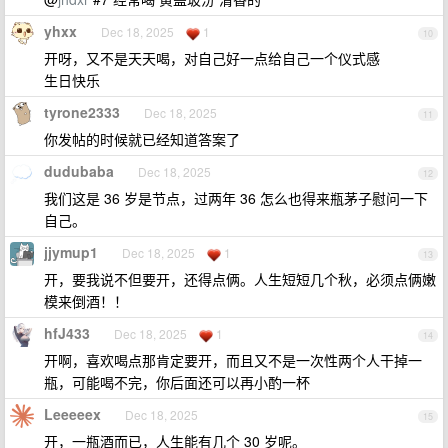
yhxx
Dec 18, 2025
1
10
开呀，又不是天天喝，对自己好一点给自己一个仪式感
生日快乐
tyrone2333
Dec 18, 2025
11
你发帖的时候就已经知道答案了
dudubaba
Dec 18, 2025
12
我们这是 36 岁是节点，过两年 36 怎么也得来瓶茅子慰问一下
自己。
jjymup1
Dec 18, 2025
1
13
开，要我说不但要开，还得点俩。人生短短几个秋，必须点俩嫩
模来倒酒！！
hfJ433
Dec 18, 2025
1
14
开啊，喜欢喝点那肯定要开，而且又不是一次性两个人干掉一
瓶，可能喝不完，你后面还可以再小酌一杯
Leeeeex
Dec 18, 2025
15
开，一瓶酒而已，人生能有几个 30 岁呢。