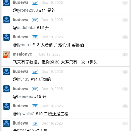
liudewa
Dec 19, 2025
OP
34
@
tyrone2333
#11 是的
liudewa
Dec 19, 2025
OP
35
@
dudubaba
#12 开
liudewa
Dec 19, 2025
OP
36
@
jjymup1
#13 太奢侈了 她们倒 容易洒
msaionyc
Dec 19, 2025
37
飞天有无数瓶，但你的 30 大寿只有一次（狗头
liudewa
Dec 19, 2025
OP
38
@
hfJ433
#14 听你的
liudewa
Dec 19, 2025
OP
39
@
Leeeeex
#15 开
liudewa
Dec 19, 2025
OP
40
@
bigwhite2
#19 二楼还是三楼
liudewa
Dec 19, 2025
OP
41
@
ETiV
#23 好主意