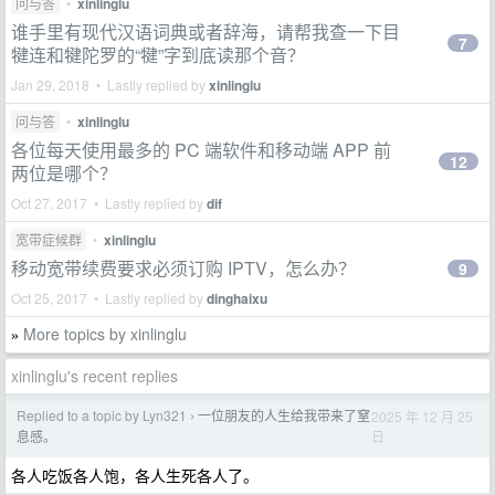
问与答
•
xinlinglu
谁手里有现代汉语词典或者辞海，请帮我查一下目
7
犍连和犍陀罗的“犍”字到底读那个音？
Jan 29, 2018 • Lastly replied by
xinlinglu
问与答
•
xinlinglu
各位每天使用最多的 PC 端软件和移动端 APP 前
12
两位是哪个？
Oct 27, 2017 • Lastly replied by
dif
宽带症候群
•
xinlinglu
移动宽带续费要求必须订购 IPTV，怎么办？
9
Oct 25, 2017 • Lastly replied by
dinghaixu
More topics by xinlinglu
»
xinlinglu's recent replies
Replied to a topic by Lyn321
一位朋友的人生给我带来了窒
2025 年 12 月 25
›
日
息感。
各人吃饭各人饱，各人生死各人了。