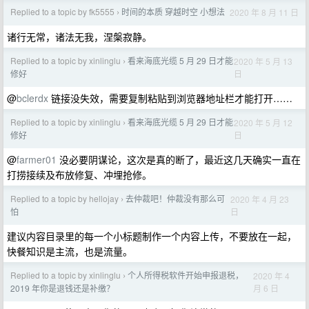
Replied to a topic by fk5555
时间的本质 穿越时空 小想法
2020 年 8 月 11 日
›
诸行无常，诸法无我，涅槃寂静。
Replied to a topic by xinlinglu
看来海底光缆 5 月 29 日才能
2020 年 5 月 13
›
日
修好
@
bclerdx
链接没失效，需要复制粘贴到浏览器地址栏才能打开……
Replied to a topic by xinlinglu
看来海底光缆 5 月 29 日才能
2020 年 5 月 12
›
日
修好
@
farmer01
没必要阴谋论，这次是真的断了，最近这几天确实一直在
打捞接续及布放修复、冲埋抢修。
Replied to a topic by hellojay
去仲裁吧！仲裁没有那么可
2020 年 4 月 23
›
日
怕
建议内容目录里的每一个小标题制作一个内容上传，不要放在一起，
快餐知识是主流，也是流量。
Replied to a topic by xinlinglu
个人所得税软件开始申报退税，
2020 年 4
›
月 6 日
2019 年你是退钱还是补缴？