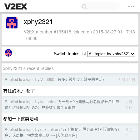
xphy2321
V2EX member #135418, joined on 2015-08-27 01:17:13
+08:00
Switch topics list
xphy2321's recent replies
Replied to a topic by Void000
有多少钱能过上躺平的生活？
6 月 10 日
›
有住的地方 够了
Replied to a topic by laojuelv
“万一免五”低佣低两融老倔驴开户巨靠
5 月
›
8 日
谱！继续抽 JBL GO4..户外徒步做个显眼包
参加一下这类活动
Replied to a topic by daxiaolian
“万 1 免 5” a 股券商 ETF 低佣免五开
5 月
›
7 日
户，这周抽一把龙泉秦王剑 ~~ [大笑脸开户]