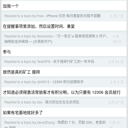
加我一个
Replied to a topic by frlee
iPhone 日历 每月重复的日程不提醒
5 月 7 日
›
在提醒事项里添加，然后设置时间、重复
Replied to a topic by daxiaolian
“万一免五”a 股券商低佣免 5 开户，
4 月
›
28 日
抽明前龙井继续~~ [大笑脸开户]
参与
Replied to a topic by TestOPS
关于我转行矿工的一年半后
3 月 24 日
›
居然是真的矿工 膜拜
Replied to a topic by cjh0613
12306 积分延期助手
3 月 9 日
›
才知道必须得激活常旅客才有积分啊，以为只要有 12306 会员就行
Replied to a topic by zqx
我讨厌出生在北京郊区
2 月 27 日
›
如果有宅基地就好多了
Replied to a topic by zaneZhang
驾照扣 7 分，罚款 200，老家的
2 月 27
›
日
sb 违拍