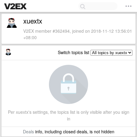
xuextx
V2EX member #362494, joined on 2018-11-12 13:56:01
+08:00
Switch topics list
Per xuextx's settings, the topics list is only visible after you sign
in
Deals
info, including closed deals, is not hidden