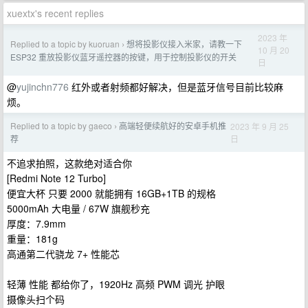
xuextx's recent replies
2023 年
Replied to a topic by kuoruan
想将投影仪接入米家，请教一下
›
10 月 20
ESP32 重放投影仪蓝牙遥控器的按键，用于控制投影仪的开关
日
@
yujinchn776
红外或者射频都好解决，但是蓝牙信号目前比较麻
烦。
Replied to a topic by gaeco
高端轻便续航好的安卓手机推
2023 年 9 月 25
›
日
荐
不追求拍照，这款绝对适合你
[Redmi Note 12 Turbo]
便宜大杯 只要 2000 就能拥有 16GB+1TB 的规格
5000mAh 大电量 / 67W 旗舰秒充
厚度：7.9mm
重量：181g
高通第二代骁龙 7+ 性能芯
轻薄 性能 都给你了，1920Hz 高频 PWM 调光 护眼
摄像头扫个码