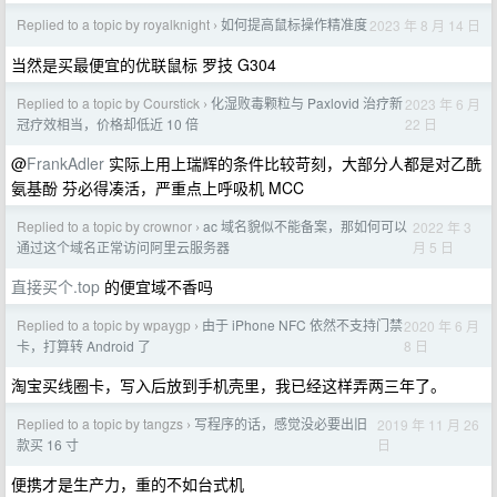
Replied to a topic by royalknight
如何提高鼠标操作精准度
2023 年 8 月 14 日
›
当然是买最便宜的优联鼠标 罗技 G304
Replied to a topic by Courstick
化湿败毒颗粒与 Paxlovid 治疗新
2023 年 6 月
›
22 日
冠疗效相当，价格却低近 10 倍
@
FrankAdler
实际上用上瑞辉的条件比较苛刻，大部分人都是对乙酰
氨基酚 芬必得凑活，严重点上呼吸机 MCC
Replied to a topic by crownor
ac 域名貌似不能备案，那如何可以
2022 年 3
›
月 5 日
通过这个域名正常访问阿里云服务器
直接买个.top
的便宜域不香吗
Replied to a topic by wpaygp
由于 iPhone NFC 依然不支持门禁
2020 年 6 月
›
8 日
卡，打算转 Android 了
淘宝买线圈卡，写入后放到手机壳里，我已经这样弄两三年了。
Replied to a topic by tangzs
写程序的话，感觉没必要出旧
2019 年 11 月 26
›
日
款买 16 寸
便携才是生产力，重的不如台式机