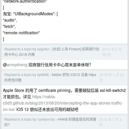
"network-authentication"
]
淘宝: "UIBackgroundModes": [
"audio",
"fetch",
"remote-notification"
]
Replied to a topic by iaigcfun
[社招/上海 Fintech] 招商银行信
2019 年 2 月
›
26 日
用卡中心 2018 内推
@
armysheng
招商银行信用卡中心周末是单休呀？
Replied to a topic by djdl666
fiddler 抓包 iOS12 设备 https
2019 年 1 月 22
›
日
的奇怪问题
Apple Store 的用了 certificate pinning，需要越狱后装 ssl-kill-switch2
才能抓包。详见
https://nabla-
c0d3.github.io/blog/2013/08/20/intercepting-the-app-stores-traffic-
on-ios/
iOS 12 貌似还未放出可用的越狱吧
Replied to a topic by 1yndonn3u
HHKB 的键盘是如何清理
2018 年 7 月 4
›
日
的？