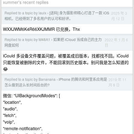
xummer's recent replies
Replied to a topic by lauix
[送码] 身为摄影师精心打造了一款 iOS
2025 年 3
›
月 12 日
相机，已经得到了多名用户的认可和好评。
WXXJWM6K4R66XKJMMR 已兑换，Thx
Replied to a topic by M48A1
如果把 iCloud 当成自己的主力
2022 年 1 月 6
›
日
网盘如何
iCould 多设备文件覆盖问题，被覆盖成旧版本，找都找不回。iCould
只能恢复被删除的文件，不能回滚到历史版本。别问我是怎么知道的
😂
Replied to a topic by Bananana
iPhone 的腾讯和阿里系应用是
2019 年 11
›
月 8 日
怎么做到这么长时间后台的?
微信: "UIBackgroundModes": [
"location",
"audio",
"fetch",
"voip",
"remote-notification",