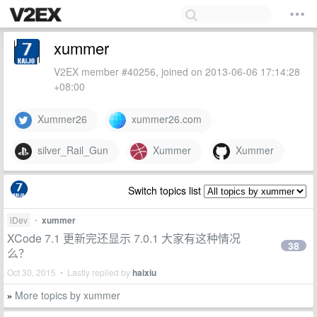
xummer
V2EX member #40256, joined on 2013-06-06 17:14:28
+08:00
Xummer26
xummer26.com
silver_Rail_Gun
Xummer
Xummer
Switch topics list
iDev
•
xummer
XCode 7.1 更新完还显示 7.0.1 大家有这种情况
38
么？
Oct 30, 2015 • Lastly replied by
haixiu
More topics by xummer
»