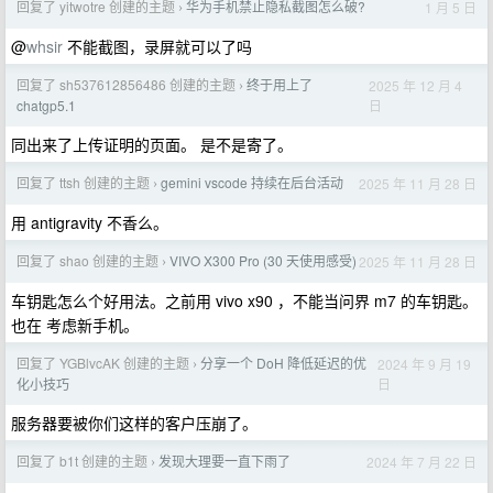
回复了 yitwotre 创建的主题
华为手机禁止隐私截图怎么破?
1 月 5 日
›
@
whsir
不能截图，录屏就可以了吗
回复了 sh537612856486 创建的主题
终于用上了
2025 年 12 月 4
›
日
chatgp5.1
同出来了上传证明的页面。 是不是寄了。
回复了 ttsh 创建的主题
gemini vscode 持续在后台活动
2025 年 11 月 28 日
›
用 antigravity 不香么。
回复了 shao 创建的主题
VIVO X300 Pro (30 天使用感受)
2025 年 11 月 28 日
›
车钥匙怎么个好用法。之前用 vivo x90 ，不能当问界 m7 的车钥匙。
也在 考虑新手机。
回复了 YGBlvcAK 创建的主题
分享一个 DoH 降低延迟的优
2024 年 9 月 19
›
日
化小技巧
服务器要被你们这样的客户压崩了。
回复了 b1t 创建的主题
发现大理要一直下雨了
2024 年 7 月 22 日
›