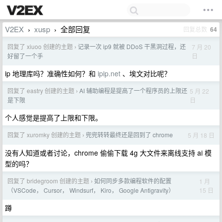
V2EX
xusp
全部回复
回复总数
64
›
›
回复了 xiuoo 创建的主题
记录一次 ip9 就被 DDoS 干黑洞过程，还
7 月 20
›
日
好留了一个手
ip 地理库吗？准确性如何？和
ipip.net
、埃文对比呢？
回复了 eastry 创建的主题
AI 辅助编程是提高了一个程序员的上限还
5 月 22
›
日
是下限
个人感觉是提高了上限和下限。
回复了 xuromky 创建的主题
兜兜转转最终还是回到了 chrome
5 月 18 日
›
没有人知道或者讨论，chrome 偷偷下载 4g 大文件来离线支持 ai 模
型的吗？
回复了 bridegroom 创建的主题
如何同步多款编程软件的配置
1 月
›
15 日
（VSCode， Cursor， Windsurf， Kiro， Google Antigravity）
蹲