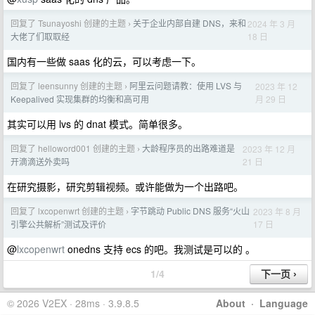
回复了 Tsunayoshi 创建的主题
关于企业内部自建 DNS，来和
2024 年 3 月
›
18 日
大佬了们取取经
国内有一些做 saas 化的云，可以考虑一下。
回复了 leensunny 创建的主题
阿里云问题请教：使用 LVS 与
2023 年 12
›
月 29 日
Keepalived 实现集群的均衡和高可用
其实可以用 lvs 的 dnat 模式。简单很多。
回复了 helloword001 创建的主题
大龄程序员的出路难道是
2023 年 12 月
›
21 日
开滴滴送外卖吗
在研究摄影，研究剪辑视频。或许能做为一个出路吧。
回复了 lxcopenwrt 创建的主题
字节跳动 Public DNS 服务“火山
2023 年 8 月
›
17 日
引擎公共解析”测试及评价
@
lxcopenwrt
onedns 支持 ecs 的吧。我测试是可以的 。
1/4
© 2026 V2EX · 28ms · 3.9.8.5
About
·
Language