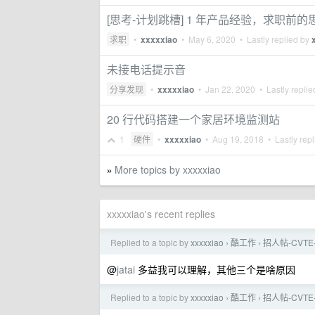
[思考-计划跳槽] 1 年产品经验，求职前的
求职
•
xxxxxiao
•
May 6, 2020
• Lastly replied by
未接电话提示音
分享发现
•
xxxxxiao
•
Jan 22, 2020
• Lastly repli
20 行代码搭建一个家居环境监测站
1
硬件
•
xxxxxiao
•
Aug 19, 2018
• Lastly rep
More topics by xxxxxiao
»
xxxxxiao's recent replies
Replied to a topic by
xxxxxiao
酷工作
招人帖-CVT
›
›
@
jatai
多益我可以理解，其他三个是啥原因
Replied to a topic by
xxxxxiao
酷工作
招人帖-CVT
›
›