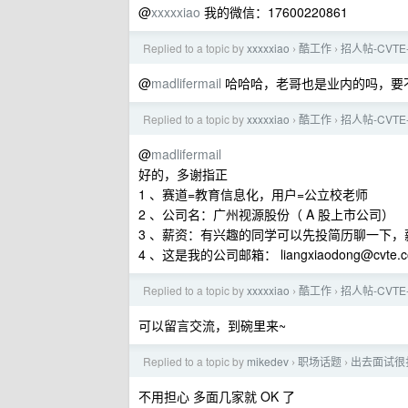
@
xxxxxiao
我的微信：17600220861
Replied to a topic by
xxxxxiao
酷工作
招人帖-CVT
›
›
@
madlifermail
哈哈哈，老哥也是业内的吗，要
Replied to a topic by
xxxxxiao
酷工作
招人帖-CVT
›
›
@
madlifermail
好的，多谢指正
1 、赛道=教育信息化，用户=公立校老师
2 、公司名：广州视源股份（ A 股上市公司）
3 、薪资：有兴趣的同学可以先投简历聊一下，
4 、这是我的公司邮箱：
liangxiaodong@cvte.
Replied to a topic by
xxxxxiao
酷工作
招人帖-CVT
›
›
可以留言交流，到碗里来~
Replied to a topic by
mikedev
职场话题
出去面试很
›
›
不用担心 多面几家就 OK 了