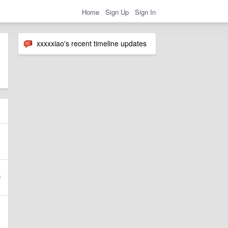
Home
Sign Up
Sign In
xxxxxiao's recent timeline updates