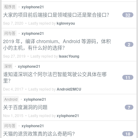
程序员
•
xylophone21
大家的项目前后端接口是领域接口还是聚合接口？
32
Sep 7, 2020 • Lastly replied by
kgloveyou
问与答
•
xylophone21
2019 年，编译 chromium、Android 等源码，体积
2
小的主机，有什么好的选择？
Sep 27, 2019 • Lastly replied by
IsaacYoung
深圳
•
xylophone21
谁知道深圳这个阿尔法巴智能驾驶公交具体在哪
11
里？
Dec 4, 2017 • Lastly replied by
Android2MCU
Android
•
xylophone21
关于百度漏洞的问题
7
Nov 1, 2015 • Lastly replied by
xylophone21
问与答
•
xylophone21
天猫的退货政策真的这么奇葩吗?
18