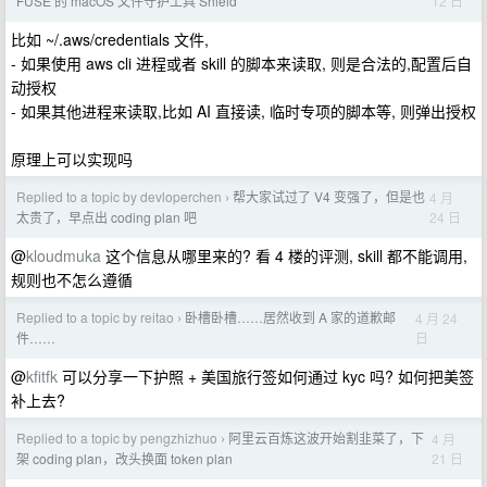
12 日
FUSE 的 macOS 文件守护工具 Shield
比如 ~/.aws/credentials 文件,
- 如果使用 aws cli 进程或者 skill 的脚本来读取, 则是合法的,配置后自
动授权
- 如果其他进程来读取,比如 AI 直接读, 临时专项的脚本等, 则弹出授权
原理上可以实现吗
Replied to a topic by devloperchen
帮大家试过了 V4 变强了，但是也
4 月
›
24 日
太贵了，早点出 coding plan 吧
@
kloudmuka
这个信息从哪里来的? 看 4 楼的评测, skill 都不能调用,
规则也不怎么遵循
Replied to a topic by reitao
卧槽卧槽……居然收到 A 家的道歉邮
4 月 24
›
日
件……
@
kfitfk
可以分享一下护照 + 美国旅行签如何通过 kyc 吗? 如何把美签
补上去?
Replied to a topic by pengzhizhuo
阿里云百炼这波开始割韭菜了，下
4 月
›
21 日
架 coding plan，改头换面 token plan