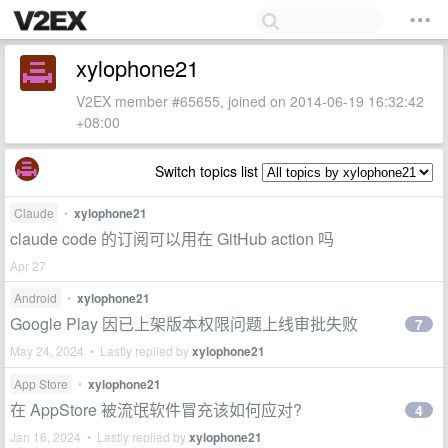
xylophone21
V2EX member #65655, joined on 2014-06-19 16:32:42
+08:00
Switch topics list
Claude
•
xylophone21
claude code 的订阅可以用在 GitHub action 吗
Apr 27
Android
•
xylophone21
Google Play 因已上架版本权限问题上线审批失败
7
May 24, 2024 • Lastly replied by
xylophone21
App Store
•
xylophone21
在 AppStore 被流氓软件冒充该如何应对?
4
Jan 16, 2024 • Lastly replied by
xylophone21