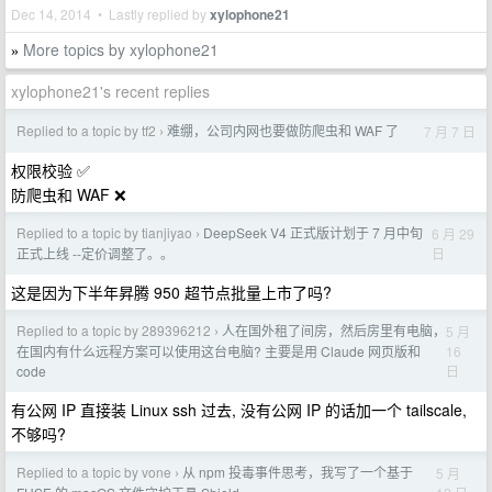
Dec 14, 2014 • Lastly replied by
xylophone21
More topics by xylophone21
»
xylophone21's recent replies
Replied to a topic by tf2
难绷，公司内网也要做防爬虫和 WAF 了
7 月 7 日
›
权限校验 ✅
防爬虫和 WAF ❌
Replied to a topic by tianjiyao
DeepSeek V4 正式版计划于 7 月中旬
6 月 29
›
日
正式上线 --定价调整了。。
这是因为下半年昇腾 950 超节点批量上市了吗?
Replied to a topic by 289396212
人在国外租了间房，然后房里有电脑，
5 月
›
16
在国内有什么远程方案可以使用这台电脑? 主要是用 Claude 网页版和
日
code
有公网 IP 直接装 Linux ssh 过去, 没有公网 IP 的话加一个 tailscale,
不够吗?
Replied to a topic by vone
从 npm 投毒事件思考，我写了一个基于
5 月
›