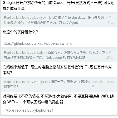
Google 离开,"成就"今天的百度,Claude 离开(虽然方式不一样),可以想
象会成就什么
Replied to a topic by leemysw
[开源] 做了个 feishu-docx，把飞书知识
3 月
›
17 日
库变成 AI 更容易读写和管理的内容源，方便给 Agent 用
比这个的优势是什么?
https://github.com/larksuite/openclaw-lark
Replied to a topic by cnbatch
百度搜索、必应搜索国内版，搜索结果中
2 月
›
25 日
有三款软件的网站被人仿冒： Notepadpp PuTTY WinSCP
底线越来越低了, 陌生的电脑上临时安装软件(没有 G),现在有什么对
策吗?
Replied to a topic by freefly111
想问一下，随身 WiFi 可以代
2025 年 6 月 20
›
日
替宽带吗？
对网络要求不高的情况(不玩游戏)大致够用, 不要直接用随身 WiFi, 随
身 WiFi + 一个可以无线中继的路由器.
More replies by xylophone21
»