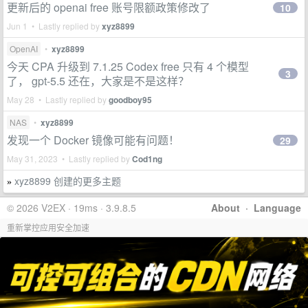
更新后的 openai free 账号限额政策修改了
10
Jun 1 • Lastly replied by
xyz8899
OpenAI
•
xyz8899
今天 CPA 升级到 7.1.25 Codex free 只有 4 个模型
3
了， gpt-5.5 还在，大家是不是这样？
May 28 • Lastly replied by
goodboy95
NAS
•
xyz8899
发现一个 Docker 镜像可能有问题！
29
May 31, 2023 • Lastly replied by
Cod1ng
xyz8899 创建的更多主题
»
© 2026 V2EX · 19ms · 3.9.8.5
About
·
Language
重新掌控应用安全加速