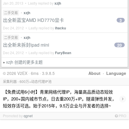
Jan 20, 2013 • Lastly replied by
xzjh
二手交易
•
xzjh
出全新蓝宝AMD HD7770显卡
3
Dec 24, 2012 • Lastly replied by
ihacku
二手交易
•
xzjh
出全新未拆封ipad mini
20
Dec 24, 2012 • Lastly replied by
FuryBean
xzjh 创建的更多主题
»
© 2026 V2EX · 6ms · 3.9.8.5
About
·
Language
采集利器 - 600万+动态代理IP池
【免费试用6小时】青果网络代理IP，海量高品质动态短效
›
IP，200+国内城市节点，日去重200万+IP。隧道弹性并发，
短效存活可选。始于2015年，9.5万企业与开发者的选择~
Promoted by
qgnet
PRO