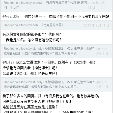
Replied to a topic by vvard3n
有没有方法用多个代理 IP 访问
2015 年 2 月
›
12 日
同一个 url？
@
vvard3n
- -!也想分享一下。想知道能不能刷一下我需要的那个网站
Replied to a topic by ooh
《比克曼的世界》
2015 年 2 月 11 日
›
有这份童年回忆的都是那个年代的啊？
- -我也是80后。怎么没有这份记忆呢？
Replied to a topic by sturloly
冬歇渐渐回归， V2er 都在追什么剧？
2015 年
›
2 月 8 日
或准备追些什么剧？有强力推荐的么？附上本人的单子。
@
DT27
我怎么觉得你少了一部呢。既然有了《火炬木小组》。
应该也有返回去看《神秘博士》吧！
怎么说《火炬木小组》也是衍生剧！
Replied to a topic by sturloly
冬歇渐渐回归， V2er 都在追什么剧？
2015 年
›
2 月 8 日
或准备追些什么剧？有强力推荐的么？附上本人的单子。
看了那么多人的回复。其中有很多我也在看的。也有放弃追的。
可是怎么就没有看到有人看《神秘博士》呢！
难道就是因为在英国定位是儿童剧？
《神秘博士》挺不错的影视剧了。- -！好歹也有50年了嘛！