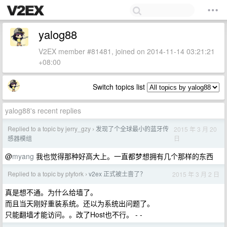
yalog88
V2EX member #81481, joined on 2014-11-14 03:21:21
+08:00
Switch topics list
yalog88's recent replies
Replied to a topic by jerry_gzy
发现了个全球最小的蓝牙传
2015 年 3 月 20
›
日
感器模组
@
myang
我也觉得那种好高大上。一直都梦想拥有几个那样的东西
Replied to a topic by ptyfork
v2ex 正式被土啬了？
2015 年 3 月 2 日
›
真是想不通。为什么给墙了。
而且当天刚好重装系统。还以为系统出问题了。
只能翻墙才能访问。。改了Host也不行。 - -