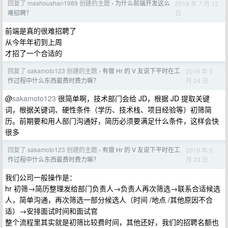
回复了 mashoushan1989 创建的主题
为什么前端开发这么
2019 年 7 月 12
›
日
难招聘？
前端是真的很难招聘了
从今年年初到上周
才招了一个合适的
回复了 sakamoto123 创建的主题
有做 Hr 的 V 友说下平时在工
2019 年 5
›
月 24 日
作过程中什么东西最费时费力嘛？
@
sakamoto123
很简单啊，技术部门会给 JD，根据 JD 提取关键
词，根据关键词、硬性条件（学历、技术栈、项目经验等）初筛简
历。前期要和用人部门沟通好，简历必须要满足什么条件，这样会快
很多
回复了 sakamoto123 创建的主题
有做 Hr 的 V 友说下平时在工
2019 年 5
›
月 23 日
作过程中什么东西最费时费力嘛？
我们公司一般操作是：
hr 初筛→简历整理发给部门负责人→负责人再次筛选→联系合适候选
人，简单沟通，再次筛选一部分候选人（时间 /地点 /其他原因不合
适）→安排面试时间和面试官
整个流程里其实就是初筛比较费时间，其他还好，我们的招聘名额也