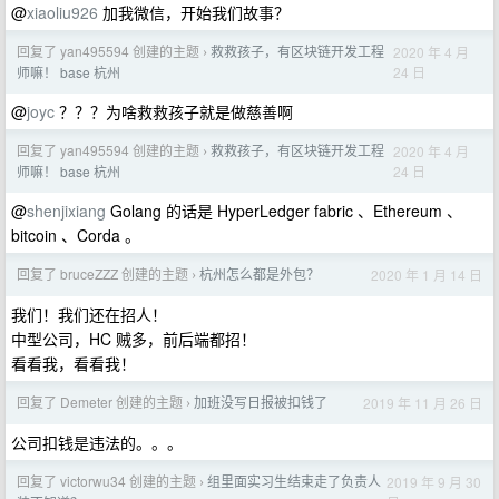
@
xiaoliu926
加我微信，开始我们故事？
回复了 yan495594 创建的主题
救救孩子，有区块链开发工程
2020 年 4 月
›
24 日
师嘛！ base 杭州
@
joyc
？？？为啥救救孩子就是做慈善啊
回复了 yan495594 创建的主题
救救孩子，有区块链开发工程
2020 年 4 月
›
24 日
师嘛！ base 杭州
@
shenjixiang
Golang 的话是 HyperLedger fabric 、Ethereum 、
bitcoin 、Corda 。
回复了 bruceZZZ 创建的主题
杭州怎么都是外包？
2020 年 1 月 14 日
›
我们！我们还在招人！
中型公司，HC 贼多，前后端都招！
看看我，看看我！
回复了 Demeter 创建的主题
加班没写日报被扣钱了
2019 年 11 月 26 日
›
公司扣钱是违法的。。。
回复了 victorwu34 创建的主题
组里面实习生结束走了负责人
2019 年 9 月 30
›