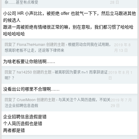
28 日
杂……甚至有点难受
小公司 HR 小声比比，被拒绝 offer 也就气一下下，然后立马跟进其他
的候选人
跟进一周被拒绝有情绪很正常的嘛，别在意啦，我们都习惯了哈哈哈
哈哈哈哈哈
回复了 Fiona7heHuman 创建的主题
根据劳动合同我在试用期，
2019 年 8
›
月 13 日
想离职老板不让走，还说等下律师来
为啥老板要让你赔钱啊……
回复了 ha14250 创建的主题
被离职因为要求 n+1 而拿辞退证
2019 年 8 月 1
›
日
明？？
没看出公司哪里不合理啊……
回复了 CruelMoon 创建的主题
与其关注个人简历造假，不如关
2019 年 7 月
›
29 日
注企业招聘信息造假
企业招聘信息造假是错
个人简历造假也是错
两者都是错