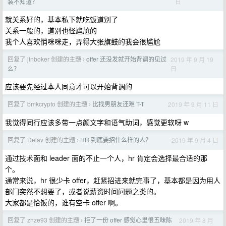
日
装不知道？
就关系好的，基本私下就吃饭道别了
关系一般的，道别也怪尴尬的
我个人喜欢悄咪咪走，弄得大张旗鼓的我会很尴尬
回复了 jinboker 创建的主题
offer 还没发就开始背调的见过
2019 年 9 月 19
›
日
么？
应该要先经过本人同意才可以开始背调的
回复了 bmkcrypto 创建的主题
比找男朋友还难 T-T
2019 年 9 月 11 日
›
我觉得同行应该多带一点颜文字和语气助词，感觉更软呀 w
回复了 Delav 创建的主题
HR 到底要招什么样的人？
2019 年 9 月 4 日
›
通过技术面和 leader 面的不止一个人，hr 肯定会选择最合适的那
个。
通常来说，hr 很少卡 offer，赶紧招进来就完事了，基本都是因为用人
部门突然不想要了，或者说薪资时间问题之类的。
大家都是恰饭的，谁有空卡 offer 啊。
回复了 zhze93 创建的主题
拒了一份 offer 感觉心里很五味陈
2019 年 8 月
›